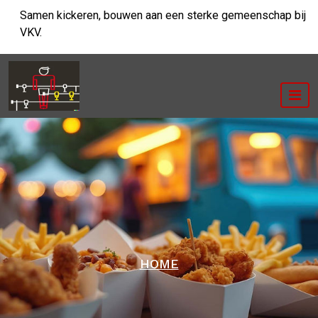
Ga
Samen kickeren, bouwen aan een sterke gemeenschap bij
naar
VKV.
de
inhoud
HOME