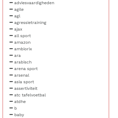
adviesvaardigheden
agile
agl
agressietraining
ajax
all sport
amazon
ambiorix
ara
arabisch
arena sport
arsenal
asia sport
assertiviteit
atc tafelvoetbal
atdhe
b
baby