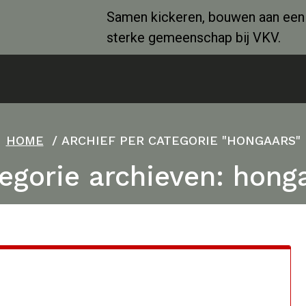
Samen kickeren, bouwen aan een
sterke gemeenschap bij VKV.
HOME
/
ARCHIEF PER CATEGORIE "HONGAARS"
egorie archieven: hong