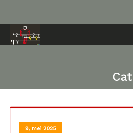
Ga
naar
de
inhoud
Cat
9, mei 2025