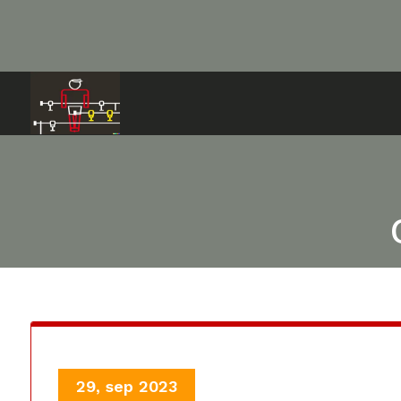
Ga
naar
de
inhoud
29, sep 2023