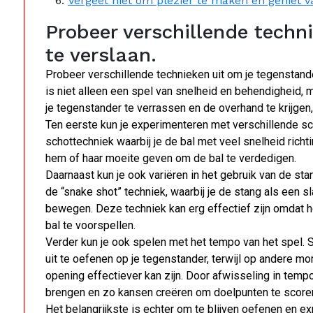
Vergeet niet om plezier te maken en geniet v
Probeer verschillende techn
te verslaan.
Probeer verschillende technieken uit om je tegenstander
is niet alleen een spel van snelheid en behendigheid, 
je tegenstander te verrassen en de overhand te krijgen
Ten eerste kun je experimenteren met verschillende sc
schottechniek waarbij je de bal met veel snelheid richt
hem of haar moeite geven om de bal te verdedigen.
Daarnaast kun je ook variëren in het gebruik van de st
de “snake shot” techniek, waarbij je de stang als een
bewegen. Deze techniek kan erg effectief zijn omdat he
bal te voorspellen.
Verder kun je ook spelen met het tempo van het spel. S
uit te oefenen op je tegenstander, terwijl op andere m
opening effectiever kan zijn. Door afwisseling in tempo
brengen en zo kansen creëren om doelpunten te score
Het belangrijkste is echter om te blijven oefenen en 