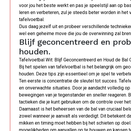
voor jou het beste werkt en pas je speelstijl aan op bas
leren en verbeteren, zul je steeds beter worden in het 
tafelvoetbal.
Dus daag jezelf uit en probeer verschillende technieke
wel een geheime move die jou de overwinning zal bren
Blijf geconcentreerd en prob
houden.
Tafelvoetbal Wit: Blijf Geconcentreerd en Houd de Bal 
Bij het spelen van tafelvoetbal is het belangrijk om gec
houden. Deze tips zijn essentieel om je spel te verbet
Ten eerste is concentratie de sleutel tot succes. Tafel
en onverwachte situaties. Door je aandacht volledig op h
bewegingen van je tegenstander en sneller reageren. Bl
tactieken die je kunt gebruiken om de controle over he
Daarnaast is het beheersen van de bal van cruciaal bela
zowel wanneer je aanvalt als verdedigt. Dit betekent
mikken en timing moet hebben bij het schieten op doel.
mogelijkheden om aanvallen op te bouwen en kansen t