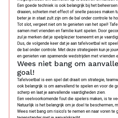
Een goede techniek is ook belangrijk bij het beheersen
draaien, schieten met effect of snelle passes maken t
beter je in staat zult zijn om de bal onder controle te
Tot slot, vergeet niet om te genieten van het spel! Tafe
samen met vrienden en familie kunt spelen. Door geconc
zul je merken dat je spelplezier toeneemt en je vaardi
Dus, de volgende keer dat je aan tafelvoetbal wit speel
de bal onder controle. Met deze strategieën kun je jou
en genieten van spannende wedstrijden met vrienden en
Wees niet bang om aanvalle
goal!
Tafelvoetbal is een spel dat draait om strategie, tea
ook belangrijk is om aanvallend te spelen en voor de g
scherp en laat je aanvallende vaardigheden zien.
Een veelvoorkomende fout die spelers maken, is te vee
Natuurlijk is het belangrijk om je doel te beschermen, 
Wees niet bang om risico’s te nemen en naar voren te g
tegenstander met je aanvalskracht.