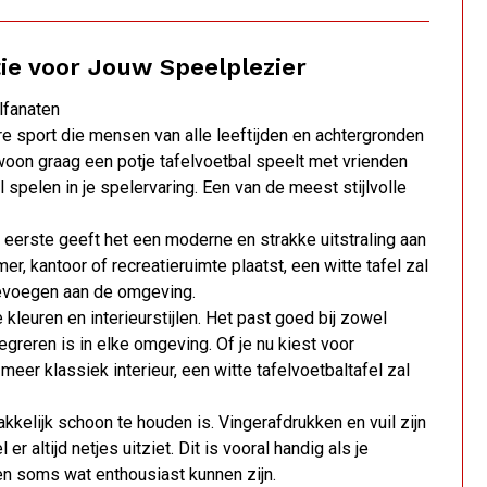
tie voor Jouw Speelplezier
lfanaten
ire sport die mensen van alle leeftijden en achtergronden
woon graag een potje tafelvoetbal speelt met vrienden
l spelen in je spelervaring. Een van de meest stijlvolle
 eerste geeft het een moderne en strakke uitstraling aan
er, kantoor of recreatieruimte plaatst, een witte tafel zal
oevoegen aan de omgeving.
kleuren en interieurstijlen. Het past goed bij zowel
egreren is in elke omgeving. Of je nu kiest voor
n meer klassiek interieur, een witte tafelvoetbaltafel zal
kkelijk schoon te houden is. Vingerafdrukken en vuil zijn
r altijd netjes uitziet. Dit is vooral handig als je
en soms wat enthousiast kunnen zijn.