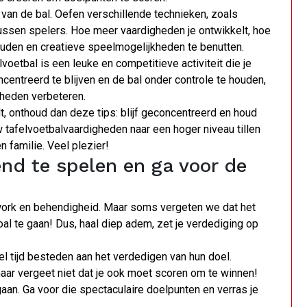
 van de bal. Oefen verschillende technieken, zoals
ussen spelers. Hoe meer vaardigheden je ontwikkelt, hoe
 houden en creatieve speelmogelijkheden te benutten.
lvoetbal is een leuke en competitieve activiteit die je
entreerd te blijven en de bal onder controle te houden,
gheden verbeteren.
t, onthoud dan deze tips: blijf geconcentreerd en houd
w tafelvoetbalvaardigheden naar een hoger niveau tillen
 familie. Veel plezier!
nd te spelen en ga voor de
mwork en behendigheid. Maar soms vergeten we dat het
oal te gaan! Dus, haal diep adem, zet je verdediging op
l tijd besteden aan het verdedigen van hun doel.
maar vergeet niet dat je ook moet scoren om te winnen!
aan. Ga voor die spectaculaire doelpunten en verras je