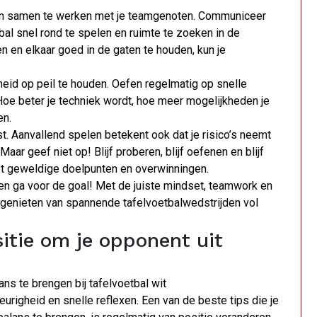
l om samen te werken met je teamgenoten. Communiceer
l snel rond te spelen en ruimte te zoeken in de
 en elkaar goed in de gaten te houden, kun je
heid op peil te houden. Oefen regelmatig op snelle
oe beter je techniek wordt, hoe meer mogelijkheden je
en.
t. Aanvallend spelen betekent ook dat je risico’s neemt
r geef niet op! Blijf proberen, blijf oefenen en blijf
met geweldige doelpunten en overwinningen.
en ga voor de goal! Met de juiste mindset, teamwork en
en genieten van spannende tafelvoetbalwedstrijden vol
itie om je opponent uit
ns te brengen bij tafelvoetbal wit
eurigheid en snelle reflexen. Een van de beste tips die je