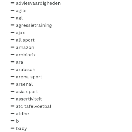
adviesvaardigheden
agile
agl
agressietraining
ajax
all sport
amazon
ambiorix
ara
arabisch
arena sport
arsenal
asia sport
assertiviteit
atc tafelvoetbal
atdhe
b
baby