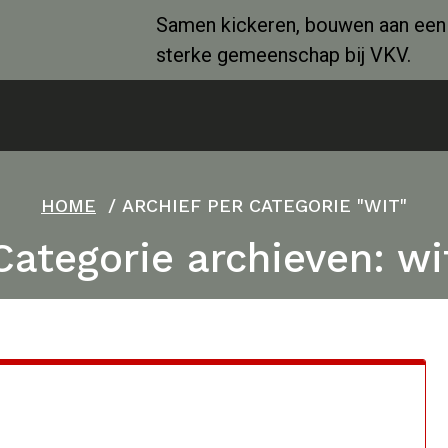
Samen kickeren, bouwen aan een
sterke gemeenschap bij VKV.
HOME
/
ARCHIEF PER CATEGORIE "WIT"
Categorie archieven: wi