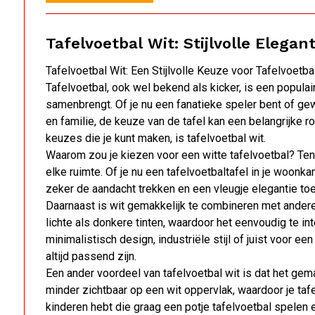
Tafelvoetbal Wit: Stijlvolle Elegan
Tafelvoetbal Wit: Een Stijlvolle Keuze voor Tafelvoetba
Tafelvoetbal, ook wel bekend als kicker, is een popula
samenbrengt. Of je nu een fanatieke speler bent of ge
en familie, de keuze van de tafel kan een belangrijke ro
keuzes die je kunt maken, is tafelvoetbal wit.
Waarom zou je kiezen voor een witte tafelvoetbal? Ten
elke ruimte. Of je nu een tafelvoetbaltafel in je woonkam
zeker de aandacht trekken en een vleugje elegantie t
Daarnaast is wit gemakkelijk te combineren met andere 
lichte als donkere tinten, waardoor het eenvoudig te int
minimalistisch design, industriële stijl of juist voor ee
altijd passend zijn.
Een ander voordeel van tafelvoetbal wit is dat het gema
minder zichtbaar op een wit oppervlak, waardoor je tafel e
kinderen hebt die graag een potje tafelvoetbal spelen 