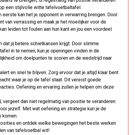
balans te brengen, is regelmatig van positie veranderen
p een stijlvolle witte tafelvoetbaltafel.
 eerste kan het je opponent in verwarring brengen. Door
t van verrassing en maak je het moeilijker voor de
an leiden tot fouten aan hun kant en jou een voordeel
 dat jij betere schietkansen krijgt. Door slimme
afel in te nemen, kun je openingen vinden in de
lijkheid om doelpunten te scoren en de wedstrijd naar
ert en snel te blijven. Zorg ervoor dat je altijd klaar bent
acht waar je op de tafel staat. Dit vereist goede
eacties. Oefening en ervaring zullen je helpen om deze
el, vergeet dan niet regelmatig van positie te veranderen.
or jezelf. Met wat oefening en strategie kun je de
us komen.
 posities en ontdek welke bewegingen het beste werken
len van tafelvoetbal wit!