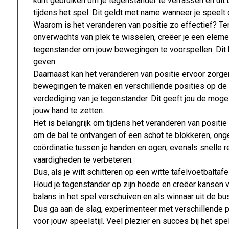
kunt gebruiken om je tegenstander te verrassen en uit 
tijdens het spel. Dit geldt met name wanneer je speelt o
Waarom is het veranderen van positie zo effectief? Ten
onverwachts van plek te wisselen, creëer je een elemen
tegenstander om jouw bewegingen te voorspellen. Dit k
geven.
Daarnaast kan het veranderen van positie ervoor zorgen
bewegingen te maken en verschillende posities op de t
verdediging van je tegenstander. Dit geeft jou de moge
jouw hand te zetten.
Het is belangrijk om tijdens het veranderen van positie al
om de bal te ontvangen of een schot te blokkeren, onge
coördinatie tussen je handen en ogen, evenals snelle r
vaardigheden te verbeteren.
Dus, als je wilt schitteren op een witte tafelvoetbaltaf
Houd je tegenstander op zijn hoede en creëer kansen vo
balans in het spel verschuiven en als winnaar uit de b
Dus ga aan de slag, experimenteer met verschillende
voor jouw speelstijl. Veel plezier en succes bij het spe