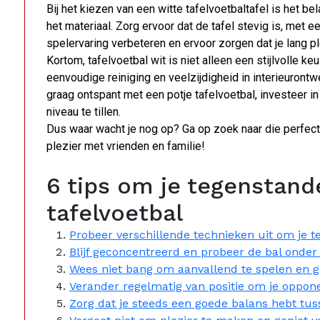
Bij het kiezen van een witte tafelvoetbaltafel is het be
het materiaal. Zorg ervoor dat de tafel stevig is, met e
spelervaring verbeteren en ervoor zorgen dat je lang pl
Kortom, tafelvoetbal wit is niet alleen een stijlvolle 
eenvoudige reiniging en veelzijdigheid in interieuront
graag ontspant met een potje tafelvoetbal, investeer in
niveau te tillen.
Dus waar wacht je nog op? Ga op zoek naar die perfecte
plezier met vrienden en familie!
6 tips om je tegenstande
tafelvoetbal
Probeer verschillende technieken uit om je t
Blijf geconcentreerd en probeer de bal onder
Wees niet bang om aanvallend te spelen en ga
Verander regelmatig van positie om je oppone
Zorg dat je steeds een goede balans hebt tus