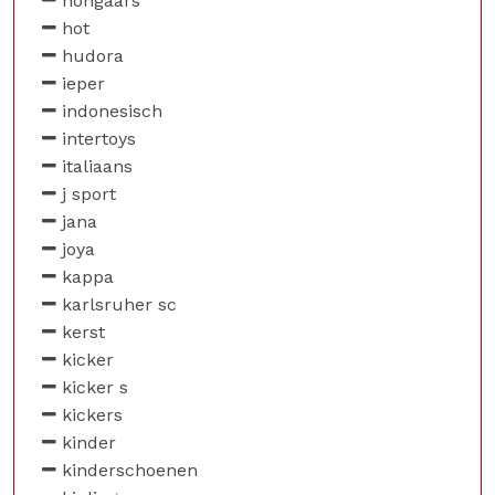
hongaars
hot
hudora
ieper
indonesisch
intertoys
italiaans
j sport
jana
joya
kappa
karlsruher sc
kerst
kicker
kicker s
kickers
kinder
kinderschoenen