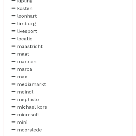
kipling
kosten
leonhart
limburg
livesport
locatie
maastricht
maat
mannen
marca
max
mediamarkt
meindl
mephisto
michael kors
microsoft
mini
moorslede