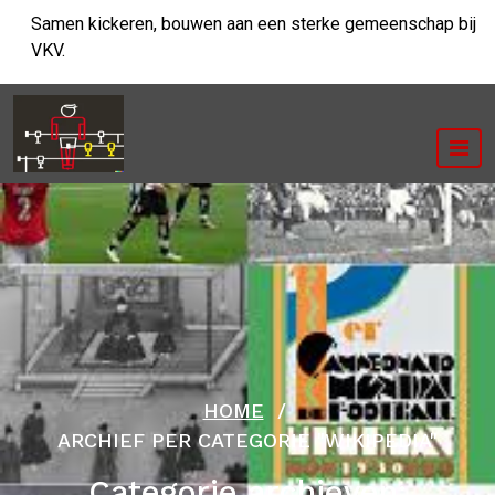
Ga
Samen kickeren, bouwen aan een sterke gemeenschap bij
naar
VKV.
de
inhoud
HOME
/
ARCHIEF PER CATEGORIE "WIKIPEDIA"
Categorie archieven: