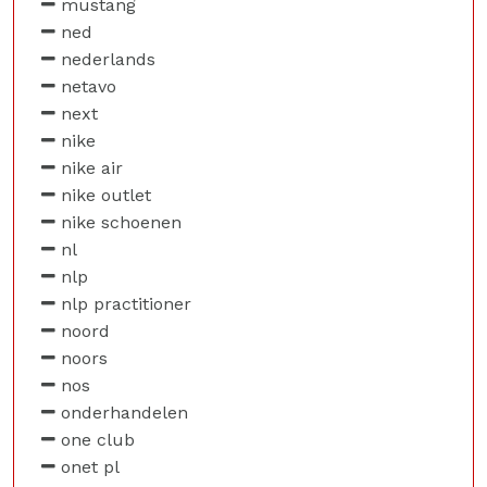
mustang
ned
nederlands
netavo
next
nike
nike air
nike outlet
nike schoenen
nl
nlp
nlp practitioner
noord
noors
nos
onderhandelen
one club
onet pl