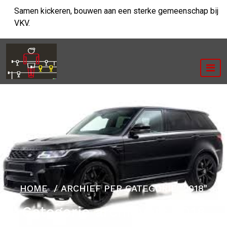
Ga
Samen kickeren, bouwen aan een sterke gemeenschap bij
naar
VKV.
de
inhoud
HOME
/
ARCHIEF PER CATEGORIE "2018"
Categorie archieven: 2018