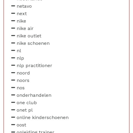
netavo
next
nike
nike air
nike outlet
nike schoenen
nl
nlp
nlp practitioner
noord
noors
nos
onderhandelen
one club
onet pl
online kinderschoenen
oost
opleiding trainer