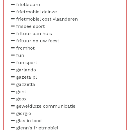
frietkraam
frietmobiel deinze
frietmobiel oost vlaanderen
frisbee sport
frituur aan huis
frituur op uw feest
fromhot
fun
fun sport
garlando
gazeta pl
gazzetta
gent
geox
geweldloze communicatie
giorgio
glas in lood
glenn's frietmobiel