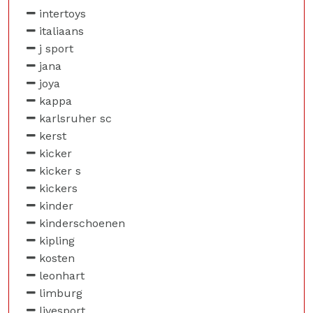
intertoys
italiaans
j sport
jana
joya
kappa
karlsruher sc
kerst
kicker
kicker s
kickers
kinder
kinderschoenen
kipling
kosten
leonhart
limburg
livesport