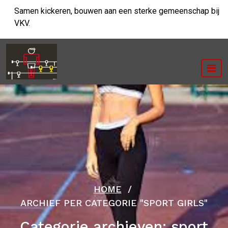
Ga
Samen kickeren, bouwen aan een sterke gemeenschap bij
naar
VKV.
de
inhoud
HOME
/
ARCHIEF PER CATEGORIE "SPORT GIRLS"
Categorie archieven: sport