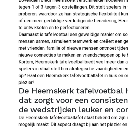
Bovendien biedt Heemskerk verschillende modellen met
tegen-1 of 3-tegen-3 opstellingen. Dit stelt spelers in 
proberen, waardoor ze hun strategische flexibiliteit kun
of een meer geduldige verdedigende benadering, Heemsk
te ontwikkelen en te perfectioneren.
Daarnaast is tafelvoetbal een geweldige manier om so
mensen samen, stimuleert teamwerk en creëert een geze
met vrienden, familie of nieuwe mensen ontmoet tijde
nieuwe connecties te maken en vriendschappen op te
Kortom, Heemskerk tafelvoetbal biedt veel meer dan al
spelers in staat stelt hun strategische vaardigheden 
op? Haal een Heemskerk tafelvoetbaltafel in huis en o
plezier!
De Heemskerk tafelvoetbal h
dat zorgt voor een consiste
de wedstrijden leuker en co
De Heemskerk tafelvoetbaltafel staat bekend om zijn 
mogelijk maakt. Dit aspect draagt bij aan het plezier en