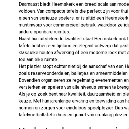
Daarnaast biedt Heemskerk een breed scala aan model
voldoen. Van compacte tafels die perfect zijn voor thu
eisen van serieuze spelers, er is altijd een Heemskerk 
muntinworp voor commercieel gebruik, waardoor ze ide
andere openbare ruimtes.
Naast hun uitstekende kwaliteit staat Heemskerk ook 
tafels hebben een tijdloos en elegant ontwerp dat past i
klassieke houten afwerking of een moderne look met st
toe aan elke ruimte.
Het plezier stopt echter niet bij de aanschaf van een
zoals reserveonderdelen, balletjes en smeermiddelen om
Bovendien organiseren ze regelmatig evenementen en
versterken en spelers van alle niveaus samen te breng
Als je op zoek bent naar kwaliteit, duurzaamheid en ple
keuze. Met hun jarenlange ervaring en toewijding aan h
normen en zorgen voor eindeloos speelplezier. Dus w
tafelvoetbaltafel in huis en geniet van urenlang plezier