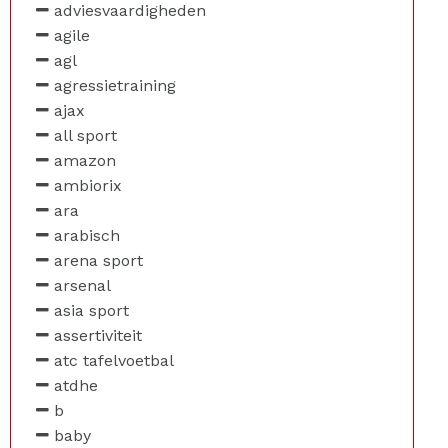
adviesvaardigheden
agile
agl
agressietraining
ajax
all sport
amazon
ambiorix
ara
arabisch
arena sport
arsenal
asia sport
assertiviteit
atc tafelvoetbal
atdhe
b
baby