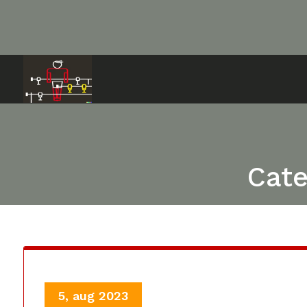
Ga
naar
de
inhoud
Cate
5, aug 2023