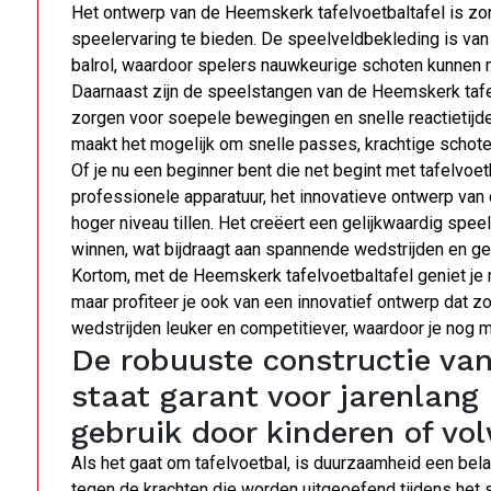
Het ontwerp van de Heemskerk tafelvoetbaltafel is zo
speelervaring te bieden. De speelveldbekleding is van
balrol, waardoor spelers nauwkeurige schoten kunnen 
Daarnaast zijn de speelstangen van de Heemskerk tafe
zorgen voor soepele bewegingen en snelle reactietijden
maakt het mogelijk om snelle passes, krachtige schote
Of je nu een beginner bent die net begint met tafelvoet
professionele apparatuur, het innovatieve ontwerp van 
hoger niveau tillen. Het creëert een gelijkwaardig sp
winnen, wat bijdraagt aan spannende wedstrijden en g
Kortom, met de Heemskerk tafelvoetbaltafel geniet je n
maar profiteer je ook van een innovatief ontwerp dat z
wedstrijden leuker en competitiever, waardoor je nog me
De robuuste constructie va
staat garant voor jarenlang p
gebruik door kinderen of vo
Als het gaat om tafelvoetbal, is duurzaamheid een belan
tegen de krachten die worden uitgeoefend tijdens het 