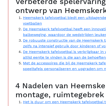
Verbeterde spelervaring
ontwerp van Heemskerk 
Heemskerk tafelvoetbal biedt een uitdagende 
voetballen
De Heemskerk tafelvoetbal heeft een innovati
balbeweging, waardoor de wedstrijden leuker
De robuuste constructie van de Heemskerk taf
zelfs na intensief gebruik door kinderen of v
De Heemskerk tafelvoetbal is verkrijgbaar in
altijd eentje te vinden is die aan de behoeften
Met de accessoires die bij de Heemskerk taf
speeltafels personaliseren en upgraden om no
4 Nadelen van Heemskerk
montage, ruimtegebrek 
Het is duur om een Heemskerk tafelvoetbal t