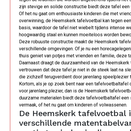
zijn stevige en solide constructie biedt deze tafel een 
Of het nu gaat om enthousiaste kinderen die met vrie
overwinning, de Heemskerk tafelvoetbal kan tegen een 
basis, waardoor de tafel niet wiebelt tijdens intense 
hoogwaardig staal en kunnen moeiteloos worden bewogen
Deze robuuste constructie maakt de Heemskerk tafelvoe
verschillende omgevingen. Of je nu een horecagelege
thuis geniet van potjes met vrienden en familie, deze ta
Daarnaast draagt de duurzaamheid van de Heemskerk taf
vertrouwen dat deze tafel je niet in de steek laat na s
die zichzelf terugverdient door jarenlang speelplezier 
Kortom, als je op zoek bent naar een tafelvoetbaltafel 
voor jarenlang plezier, dan is de Heemskerk tafelvoetba
duurzame materialen biedt deze tafelvoetbaltafel een
vermaak, of het nu gaat om kinderen of volwassenen.
De Heemskerk tafelvoetbal i
verschillende matentabelvar