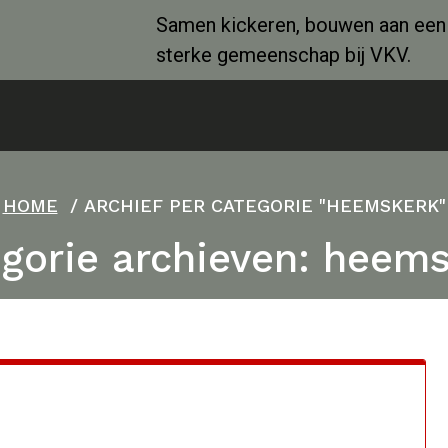
Samen kickeren, bouwen aan een
sterke gemeenschap bij VKV.
HOME
/
ARCHIEF PER CATEGORIE "HEEMSKERK"
gorie archieven: heem