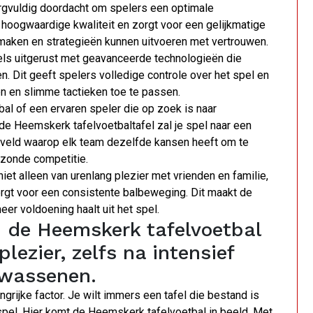
rgvuldig doordacht om spelers een optimale
 hoogwaardige kwaliteit en zorgt voor een gelijkmatige
maken en strategieën kunnen uitvoeren met vertrouwen.
ls uitgerust met geavanceerde technologieën die
. Dit geeft spelers volledige controle over het spel en
n en slimme tactieken toe te passen.
bal of een ervaren speler die op zoek is naar
de Heemskerk tafelvoetbaltafel zal je spel naar een
eelveld waarop elk team dezelfde kansen heeft om te
ezonde competitie.
iet alleen van urenlang plezier met vrienden en familie,
orgt voor een consistente balbeweging. Dit maakt de
er voldoening haalt uit het spel.
n de Heemskerk tafelvoetbal
lezier, zelfs na intensief
lwassenen.
grijke factor. Je wilt immers een tafel die bestand is
spel. Hier komt de Heemskerk tafelvoetbal in beeld. Met