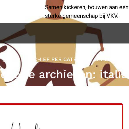
Samen kickeren, bouwen aan een
sterke gemeenschap bij VKV.
HOME
/
ARCHIEF PER CATEGORIE "ITALIAANS"
egorie archieven: itali