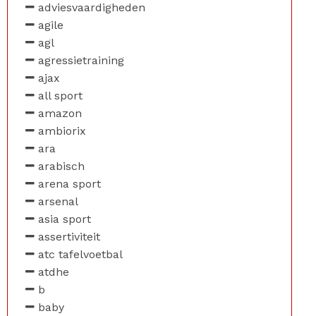
adviesvaardigheden
agile
agl
agressietraining
ajax
all sport
amazon
ambiorix
ara
arabisch
arena sport
arsenal
asia sport
assertiviteit
atc tafelvoetbal
atdhe
b
baby