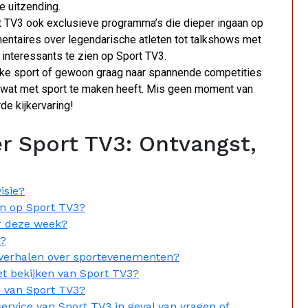
e uitzending.
t TV3 ook exclusieve programma’s die dieper ingaan op
entaires over legendarische atleten tot talkshows met
ts interessants te zien op Sport TV3.
ieke sport of gewoon graag naar spannende competities
s wat met sport te maken heeft. Mis geen moment van
de kijkervaring!
r Sport TV3: Ontvangst,
isie?
n op Sport TV3?
r deze week?
n?
dverhalen over sportevenementen?
t bekijken van Sport TV3?
 van Sport TV3?
rvice van Sport TV3 in geval van vragen of