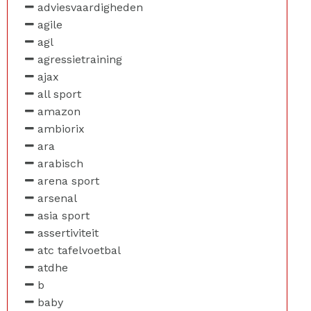
adviesvaardigheden
agile
agl
agressietraining
ajax
all sport
amazon
ambiorix
ara
arabisch
arena sport
arsenal
asia sport
assertiviteit
atc tafelvoetbal
atdhe
b
baby