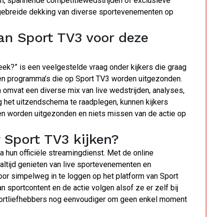
ien, spannende competitiewedstrijden of exclusieve
tgebreide dekking van diverse sportevenementen op
an Sport TV3 voor deze
ek?” is een veelgestelde vraag onder kijkers die graag
 en programma’s die op Sport TV3 worden uitgezonden.
omvat een diverse mix van live wedstrijden, analyses,
g het uitzendschema te raadplegen, kunnen kijkers
n worden uitgezonden en niets missen van de actie op
 Sport TV3 kijken?
ia hun officiële streamingdienst. Met de online
altijd genieten van live sportevenementen en
or simpelweg in te loggen op het platform van Sport
 sportcontent en de actie volgen alsof ze er zelf bij
sportliefhebbers nog eenvoudiger om geen enkel moment