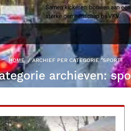
Samen kickeren, bouwen aan een
sterke gemeenschap bij VKV.
HOME
/
ARCHIEF PER CATEGORIE "SPORT"
ategorie archieven: spo