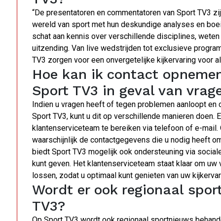
“De presentatoren en commentatoren van Sport TV3 zij
wereld van sport met hun deskundige analyses en boei
schat aan kennis over verschillende disciplines, weten 
uitzending. Van live wedstrijden tot exclusieve progr
TV3 zorgen voor een onvergetelijke kijkervaring voor al
Hoe kan ik contact opnemen
Sport TV3 in geval van vrag
Indien u vragen heeft of tegen problemen aanloopt en
Sport TV3, kunt u dit op verschillende manieren doen. 
klantenserviceteam te bereiken via telefoon of e-mail. 
waarschijnlijk de contactgegevens die u nodig heeft o
biedt Sport TV3 mogelijk ook ondersteuning via social
kunt geven. Het klantenserviceteam staat klaar om uw
lossen, zodat u optimaal kunt genieten van uw kijkervar
Wordt er ook regionaal spo
TV3?
Op Sport TV3 wordt ook regionaal sportnieuws behande