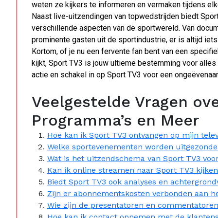
weten ze kijkers te informeren en vermaken tijdens elk
Naast live-uitzendingen van topwedstrijden biedt Spor
verschillende aspecten van de sportwereld. Van docum
prominente gasten uit de sportindustrie, er is altijd ie
Kortom, of je nu een fervente fan bent van een specif
kijkt, Sport TV3 is jouw ultieme bestemming voor alle
actie en schakel in op Sport TV3 voor een ongeëvenaar
Veelgestelde Vragen ove
Programma’s en Meer
Hoe kan ik Sport TV3 ontvangen op mijn telev
Welke sportevenementen worden uitgezonde
Wat is het uitzendschema van Sport TV3 voo
Kan ik online streamen naar Sport TV3 kijke
Biedt Sport TV3 ook analyses en achtergron
Zijn er abonnementskosten verbonden aan he
Wie zijn de presentatoren en commentatoren
Hoe kan ik contact opnemen met de klantense