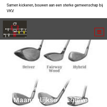
Ga
Samen kickeren, bouwen aan een sterke gemeenschap bij
naar
VKV.
de
inhoud
HOME
/
2025
/
MAART
Maandelijkse archieven: