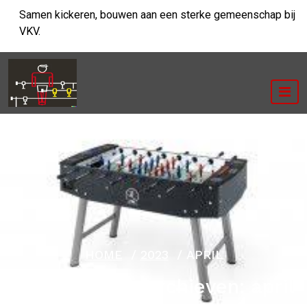
Ga
Samen kickeren, bouwen aan een sterke gemeenschap bij
naar
VKV.
de
inhoud
HOME
/
2023
/
APRIL
Maandelijkse archieven: april