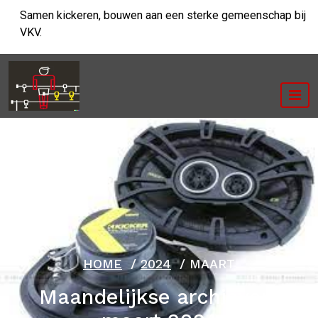
Ga
Samen kickeren, bouwen aan een sterke gemeenschap bij
naar
VKV.
de
inhoud
HOME
/
2024
/
MAART
Maandelijkse archieven: