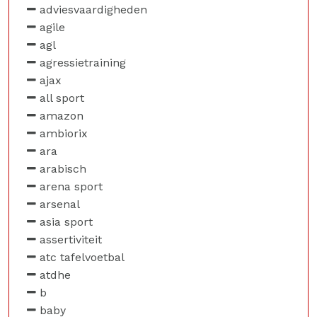
adviesvaardigheden
agile
agl
agressietraining
ajax
all sport
amazon
ambiorix
ara
arabisch
arena sport
arsenal
asia sport
assertiviteit
atc tafelvoetbal
atdhe
b
baby