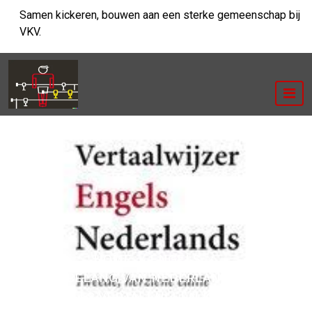
Ga
Samen kickeren, bouwen aan een sterke gemeenschap bij
naar
VKV.
de
inhoud
HOME
/
ENGELS
/
HET BELANG VAN NEDERLANDS NAAR
ENGELS VERTALEN: EEN KUNST EN