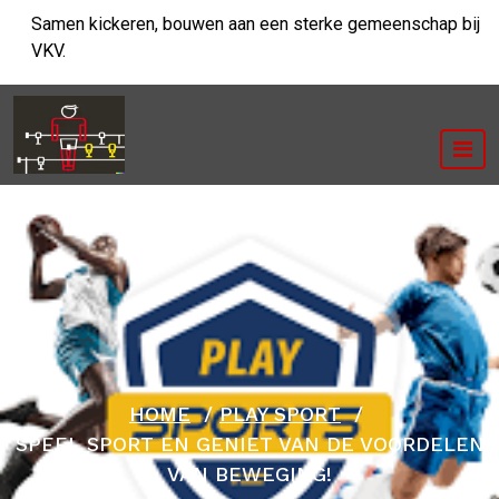
Ga
Samen kickeren, bouwen aan een sterke gemeenschap bij
naar
VKV.
de
inhoud
HOME
/
PLAY SPORT
/
SPEEL SPORT EN GENIET VAN DE VOORDELEN
VAN BEWEGING!