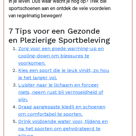
in je leven. Dus waar wacht je nog op? Trek die
sportschoenen aan en ontdek de vele voordelen
van regelmatig bewegen!
7 Tips voor een Gezonde
en Plezierige Sportbeleving
Zorg voor een goede warming-up en
cooling-down om blessures te
voorkomen.
Kies een sport die je leuk vindt, zo hou
je het langer vol.
Luister naar je lichaam en forceer
niets, neem rust bij vermoeidheid of
pijn.
Draag aangepaste kledij en schoenen
om comfortabel te sporten.
Drink voldoende water voor, tijdens en
na het sporten om gehydrateerd te
blijven.