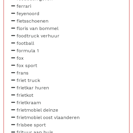
ferrari
feyenoord
fietsschoenen
floris van bommel
foodtruck verhuur
football
formula 1
fox
fox sport
frans
friet truck
frietkar huren
frietkot
frietkraam
frietmobiel deinze
frietmobiel oost vlaanderen
frisbee sport
frituur aan huis