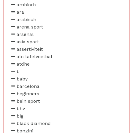
ambiorix
ara
arabisch
arena sport
arsenal
asia sport
assertiviteit
atc tafelvoetbal
atdhe
b
baby
barcelona
beginners
bein sport
bhv
big
black diamond
bonzini