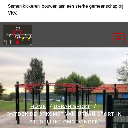
Ga
Samen kickeren, bouwen aan een sterke gemeenschap bij
naar
VKV.
de
inhoud
HOME
/
URBAN SPORT
/
ONTDEK DE OPKOMST VAN URBAN SPORT IN
STEDELIJKE OMGEVINGEN