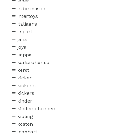
ieper
indonesisch
intertoys
italiaans
j sport
jana
joya
kappa
karlsruher sc
kerst
kicker
kicker s
kickers
kinder
kinderschoenen
kipling
kosten
leonhart