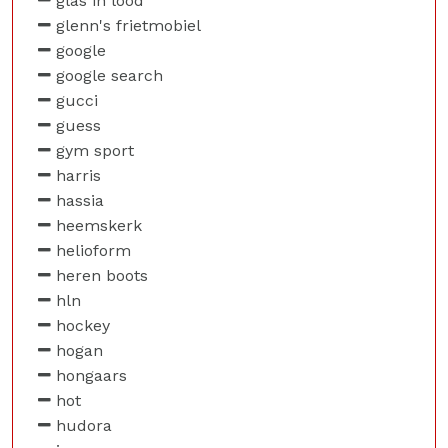
glas in lood
glenn's frietmobiel
google
google search
gucci
guess
gym sport
harris
hassia
heemskerk
helioform
heren boots
hln
hockey
hogan
hongaars
hot
hudora