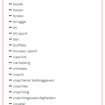
boots
boxer
brako
brugge
bt
bt sport
btv
buffalo
bureau sport
caprice
carlsberg
chinees
coach
coachend leidinggeven
coaches
coaching
coachingsvaardigheden
cougar