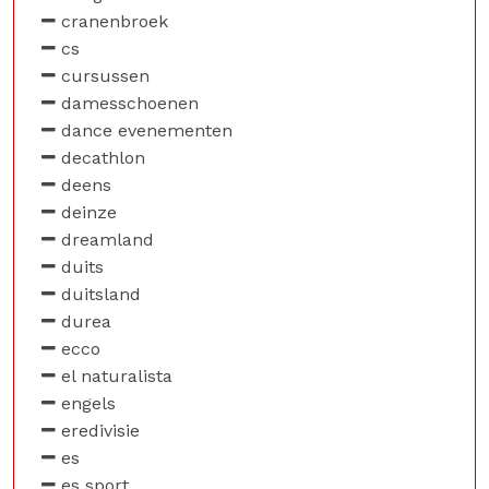
cranenbroek
cs
cursussen
damesschoenen
dance evenementen
decathlon
deens
deinze
dreamland
duits
duitsland
durea
ecco
el naturalista
engels
eredivisie
es
es sport