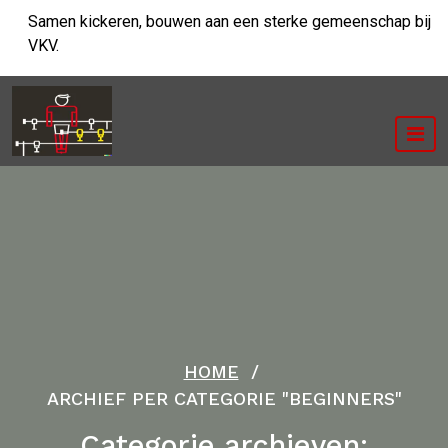
Ga
Samen kickeren, bouwen aan een sterke gemeenschap bij
naar
VKV.
de
inhoud
HOME
/
ARCHIEF PER CATEGORIE "BEGINNERS"
Categorie archieven: