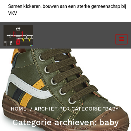
Ga
Samen kickeren, bouwen aan een sterke gemeenschap bij
naar
VKV.
de
inhoud
HOME
/
ARCHIEF PER CATEGORIE "BABY"
Categorie archieven: baby