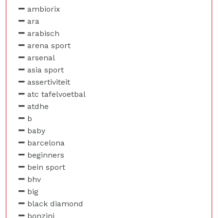
ambiorix
ara
arabisch
arena sport
arsenal
asia sport
assertiviteit
atc tafelvoetbal
atdhe
b
baby
barcelona
beginners
bein sport
bhv
big
black diamond
bonzini