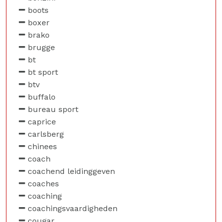
boots
boxer
brako
brugge
bt
bt sport
btv
buffalo
bureau sport
caprice
carlsberg
chinees
coach
coachend leidinggeven
coaches
coaching
coachingsvaardigheden
cougar