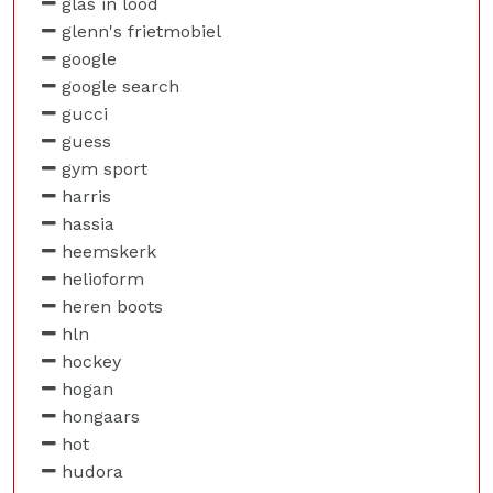
glas in lood
glenn's frietmobiel
google
google search
gucci
guess
gym sport
harris
hassia
heemskerk
helioform
heren boots
hln
hockey
hogan
hongaars
hot
hudora