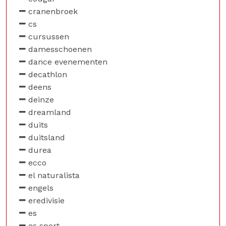
cranenbroek
cs
cursussen
damesschoenen
dance evenementen
decathlon
deens
deinze
dreamland
duits
duitsland
durea
ecco
el naturalista
engels
eredivisie
es
es sport