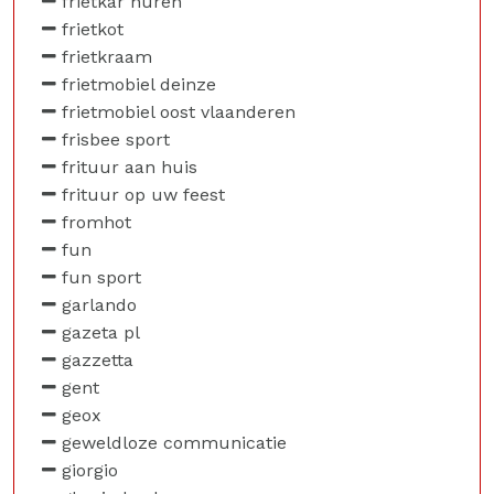
frietkar huren
frietkot
frietkraam
frietmobiel deinze
frietmobiel oost vlaanderen
frisbee sport
frituur aan huis
frituur op uw feest
fromhot
fun
fun sport
garlando
gazeta pl
gazzetta
gent
geox
geweldloze communicatie
giorgio