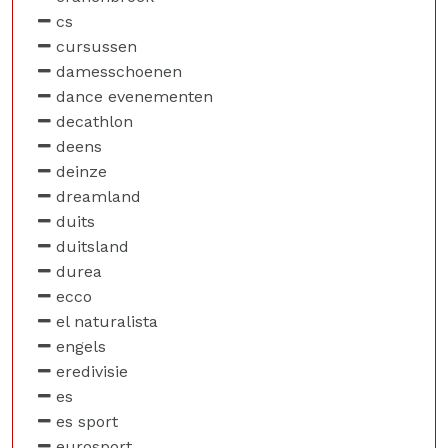
cs
cursussen
damesschoenen
dance evenementen
decathlon
deens
deinze
dreamland
duits
duitsland
durea
ecco
el naturalista
engels
eredivisie
es
es sport
eurosport