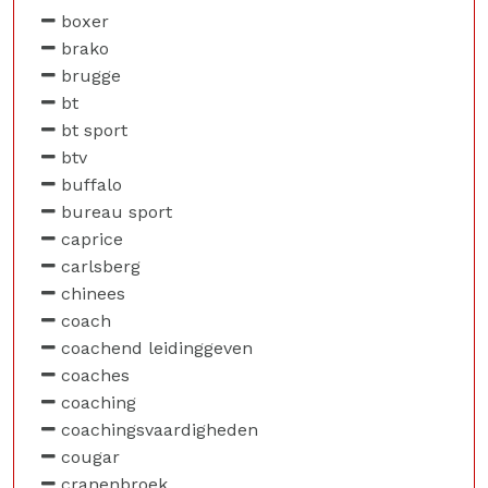
boxer
brako
brugge
bt
bt sport
btv
buffalo
bureau sport
caprice
carlsberg
chinees
coach
coachend leidinggeven
coaches
coaching
coachingsvaardigheden
cougar
cranenbroek