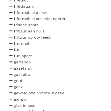
frietkot
frietkraam
frietmobiel deinze
frietmobiel oost vlaanderen
frisbee sport
frituur aan huis
frituur op uw feest
fromhot
fun
fun sport
garlando
gazeta pl
gazzetta
gent
geox
geweldloze communicatie
giorgio
glas in lood