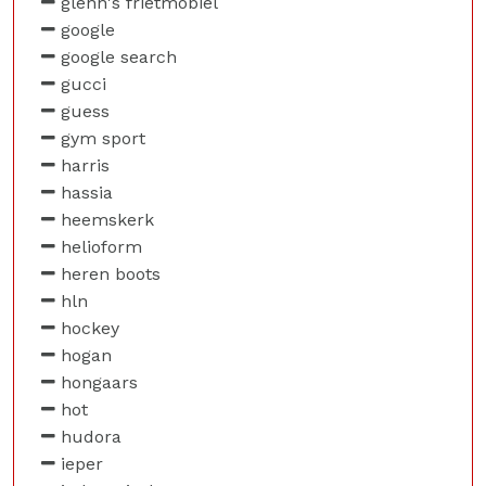
glenn's frietmobiel
google
google search
gucci
guess
gym sport
harris
hassia
heemskerk
helioform
heren boots
hln
hockey
hogan
hongaars
hot
hudora
ieper