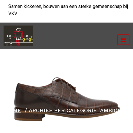
Ga
Samen kickeren, bouwen aan een sterke gemeenschap bij
naar
VKV.
de
inhoud
HOME
/
ARCHIEF PER CATEGORIE "AMBIORIX"
Categorie archieven: ambiorix