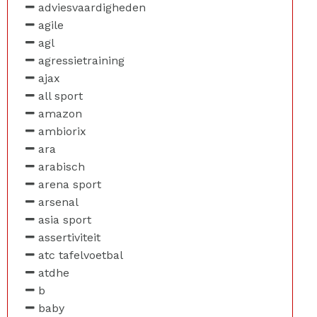
adviesvaardigheden
agile
agl
agressietraining
ajax
all sport
amazon
ambiorix
ara
arabisch
arena sport
arsenal
asia sport
assertiviteit
atc tafelvoetbal
atdhe
b
baby