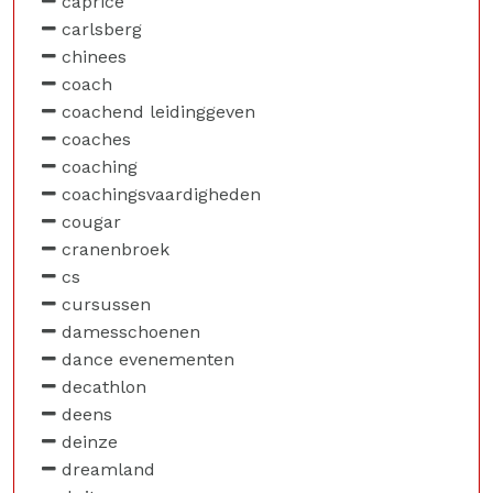
caprice
carlsberg
chinees
coach
coachend leidinggeven
coaches
coaching
coachingsvaardigheden
cougar
cranenbroek
cs
cursussen
damesschoenen
dance evenementen
decathlon
deens
deinze
dreamland