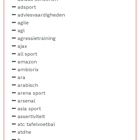
adsport
adviesvaardigheden
agile
agl
agressietraining
ajax
all sport
amazon
ambiorix
ara
arabisch
arena sport
arsenal
asia sport
assertiviteit
atc tafelvoetbal
atdhe
b