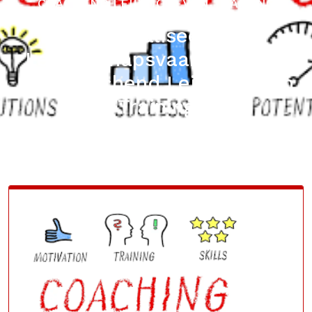
COACHEND LEIDINGGEVEN TRAINING
Optimaliseer je
Leiderschapsvaardigheden
met Coachend Leidinggeven
Training