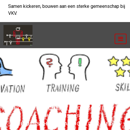
Ga
Samen kickeren, bouwen aan een sterke gemeenschap bij
naar
VKV.
de
inhoud
HOME
/
COACHEND LEIDINGGEVEN
/
OPTIMALISEER JE
LEIDERSCHAPSVAARDIGHEDEN MET