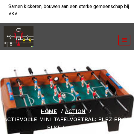
Ga
Samen kickeren, bouwen aan een sterke gemeenschap bij
naar
VKV.
de
inhoud
HOME
/
ACTION
/
ACTIEVOLLE MINI TAFELVOETBAL: PLEZIER OP
ELKE LOCATIE!