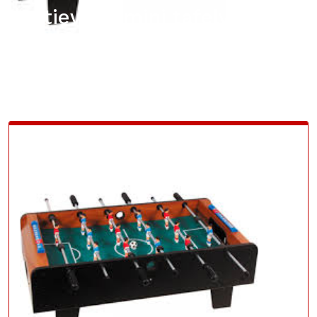
Actievolle mini tafelvoetbal:
plezier op elke locatie!