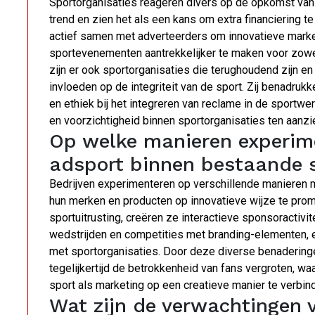
Sportorganisaties reageren divers op de opkomst va
trend en zien het als een kans om extra financiering t
actief samen met adverteerders om innovatieve marke
sportevenementen aantrekkelijker te maken voor zow
zijn er ook sportorganisaties die terughoudend zijn 
invloeden op de integriteit van de sport. Zij benadru
en ethiek bij het integreren van reclame in de sportw
en voorzichtigheid binnen sportorganisaties ten aanz
Op welke manieren experim
adsport binnen bestaande 
Bedrijven experimenteren op verschillende manieren
hun merken en producten op innovatieve wijze te prom
sportuitrusting, creëren ze interactieve sponsoractiv
wedstrijden en competities met branding-elementen,
met sportorganisaties. Door deze diverse benaderinge
tegelijkertijd de betrokkenheid van fans vergroten, w
sport als marketing op een creatieve manier te verbin
Wat zijn de verwachtingen 