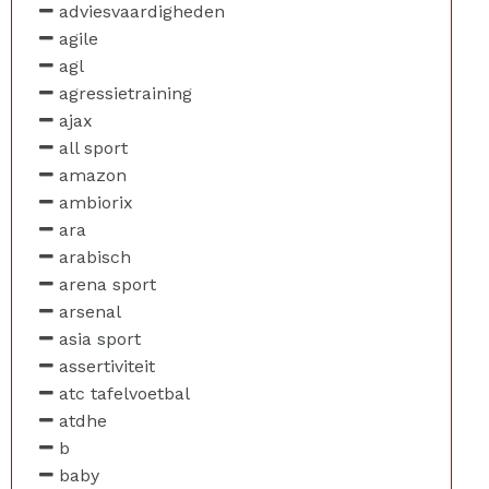
adviesvaardigheden
agile
agl
agressietraining
ajax
all sport
amazon
ambiorix
ara
arabisch
arena sport
arsenal
asia sport
assertiviteit
atc tafelvoetbal
atdhe
b
baby