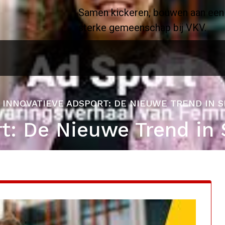
Samen kickeren, bouwen aan een
sterke gemeenschap bij VKV.
/
INNOVATIEVE ADSPORT: DE NIEUWE TREND IN 
rt: De Nieuwe Trend in 