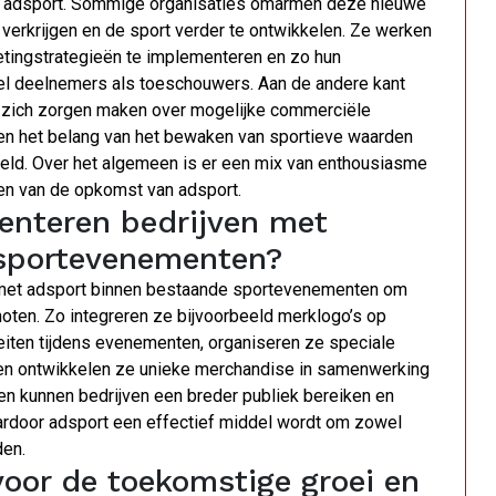
n adsport. Sommige organisaties omarmen deze nieuwe
e verkrijgen en de sport verder te ontwikkelen. Ze werken
tingstrategieën te implementeren en zo hun
el deelnemers als toeschouwers. Aan de andere kant
en zich zorgen maken over mogelijke commerciële
kken het belang van het bewaken van sportieve waarden
ereld. Over het algemeen is er een mix van enthousiasme
ien van de opkomst van adsport.
enteren bedrijven met
sportevenementen?
 met adsport binnen bestaande sportevenementen om
oten. Zo integreren ze bijvoorbeeld merklogo’s op
iteiten tijdens evenementen, organiseren ze speciale
 en ontwikkelen ze unieke merchandise in samenwerking
n kunnen bedrijven een breder publiek bereiken en
aardoor adsport een effectief middel wordt om zowel
den.
voor de toekomstige groei en