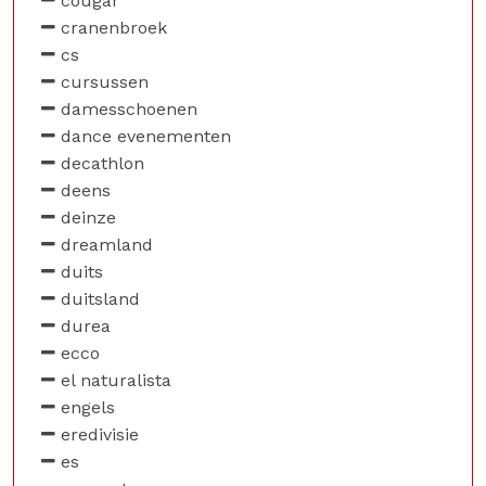
cougar
cranenbroek
cs
cursussen
damesschoenen
dance evenementen
decathlon
deens
deinze
dreamland
duits
duitsland
durea
ecco
el naturalista
engels
eredivisie
es