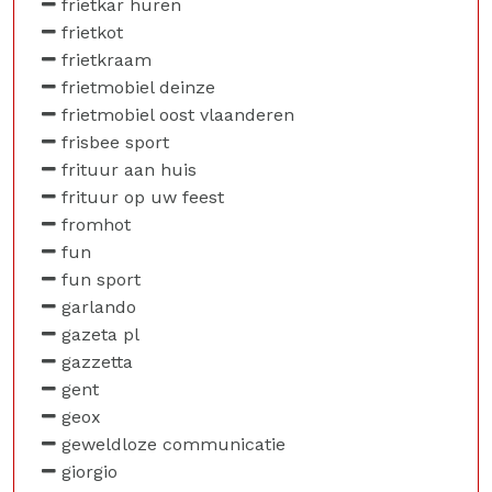
frietkar huren
frietkot
frietkraam
frietmobiel deinze
frietmobiel oost vlaanderen
frisbee sport
frituur aan huis
frituur op uw feest
fromhot
fun
fun sport
garlando
gazeta pl
gazzetta
gent
geox
geweldloze communicatie
giorgio