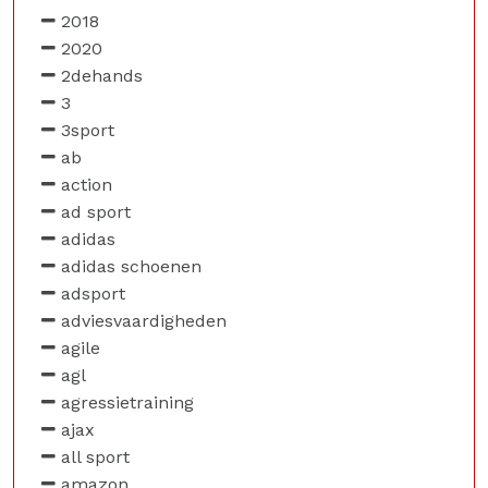
2018
2020
2dehands
3
3sport
ab
action
ad sport
adidas
adidas schoenen
adsport
adviesvaardigheden
agile
agl
agressietraining
ajax
all sport
amazon