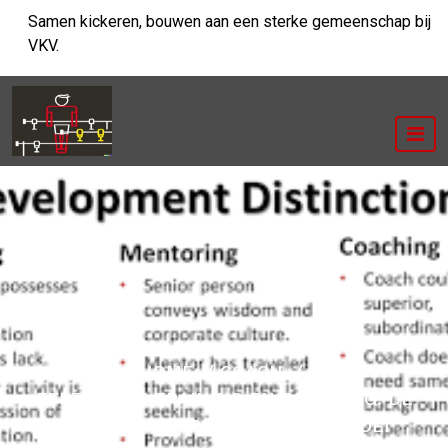
Ga
Samen kickeren, bouwen aan een sterke gemeenschap bij
naar
VKV.
de
inhoud
HOME
/
COACH
/
EFFECTIEVE TRAINING EN COACHING: DE
SLEUTEL TOT PERSOONLIJKE GROEI