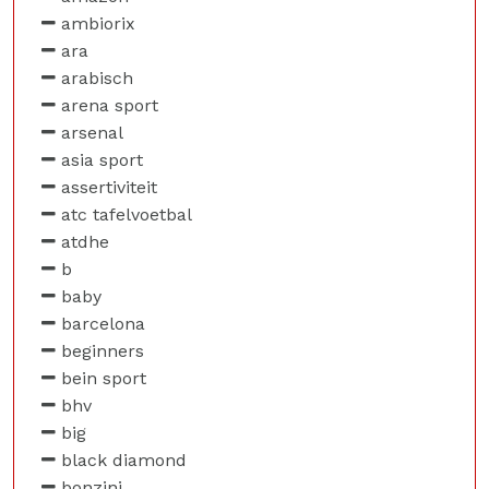
ambiorix
ara
arabisch
arena sport
arsenal
asia sport
assertiviteit
atc tafelvoetbal
atdhe
b
baby
barcelona
beginners
bein sport
bhv
big
black diamond
bonzini