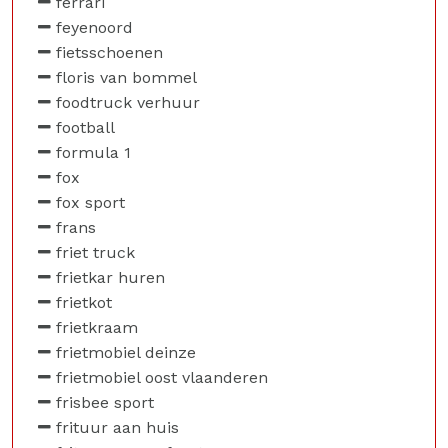
ferrari
feyenoord
fietsschoenen
floris van bommel
foodtruck verhuur
football
formula 1
fox
fox sport
frans
friet truck
frietkar huren
frietkot
frietkraam
frietmobiel deinze
frietmobiel oost vlaanderen
frisbee sport
frituur aan huis