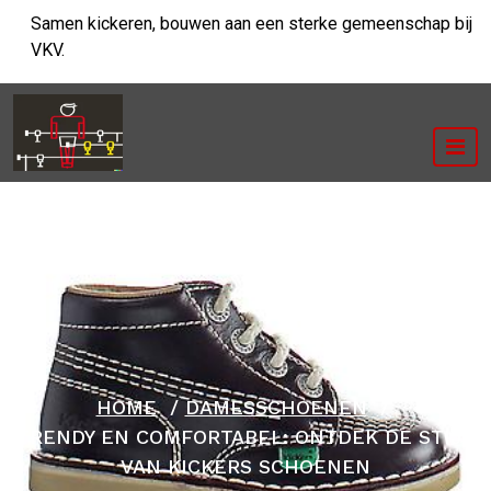
Ga
Samen kickeren, bouwen aan een sterke gemeenschap bij
naar
VKV.
de
inhoud
HOME
/
DAMESSCHOENEN
/
TRENDY EN COMFORTABEL: ONTDEK DE STIJL
VAN KICKERS SCHOENEN