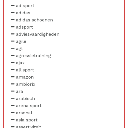
ad sport
adidas
adidas schoenen
adsport
adviesvaardigheden
agile
agl
agressietraining
ajax
all sport
amazon
ambiorix
ara
arabisch
arena sport
arsenal
asia sport
assertiviteit