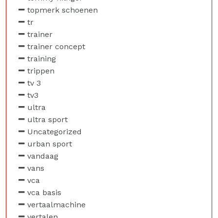
topmerk schoenen
tr
trainer
trainer concept
training
trippen
tv 3
tv3
ultra
ultra sport
Uncategorized
urban sport
vandaag
vans
vca
vca basis
vertaalmachine
vertalen