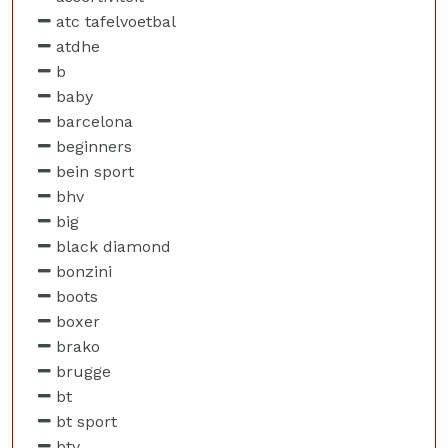
atc tafelvoetbal
atdhe
b
baby
barcelona
beginners
bein sport
bhv
big
black diamond
bonzini
boots
boxer
brako
brugge
bt
bt sport
btv