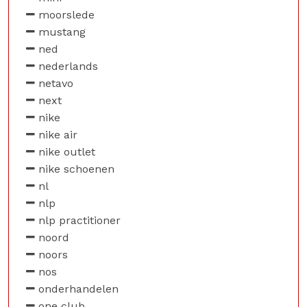
moorslede
mustang
ned
nederlands
netavo
next
nike
nike air
nike outlet
nike schoenen
nl
nlp
nlp practitioner
noord
noors
nos
onderhandelen
one club