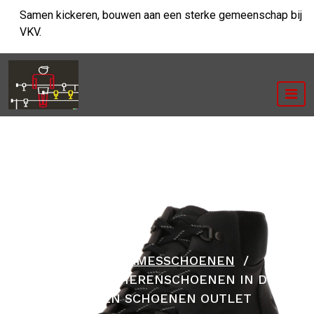
Ga
Samen kickeren, bouwen aan een sterke gemeenschap bij
naar
VKV.
de
inhoud
HOME
/
DAMESSCHOENEN
/
STIJLVOLLE HERENSCHOENEN IN DE
MANNEN SCHOENEN OUTLET