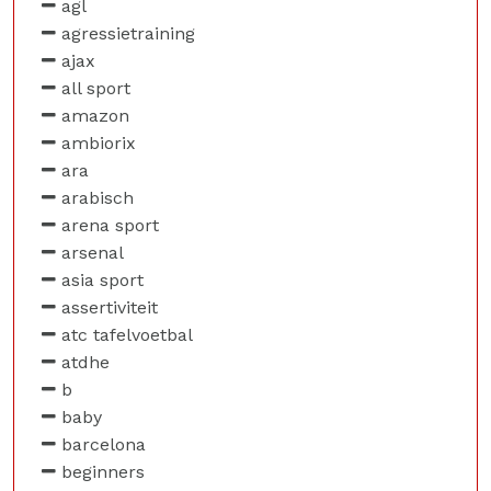
agl
agressietraining
ajax
all sport
amazon
ambiorix
ara
arabisch
arena sport
arsenal
asia sport
assertiviteit
atc tafelvoetbal
atdhe
b
baby
barcelona
beginners