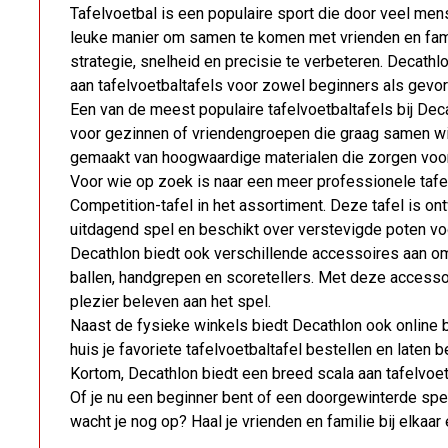
Tafelvoetbal is een populaire sport die door veel me
leuke manier om samen te komen met vrienden en famil
strategie, snelheid en precisie te verbeteren. Decath
aan tafelvoetbaltafels voor zowel beginners als gevo
Een van de meest populaire tafelvoetbaltafels bij Decat
voor gezinnen of vriendengroepen die graag samen wil
gemaakt van hoogwaardige materialen die zorgen voor 
Voor wie op zoek is naar een meer professionele tafe
Competition-tafel in het assortiment. Deze tafel is o
uitdagend spel en beschikt over verstevigde poten voor 
Decathlon biedt ook verschillende accessoires aan om
ballen, handgrepen en scoretellers. Met deze accesso
plezier beleven aan het spel.
Naast de fysieke winkels biedt Decathlon ook online 
huis je favoriete tafelvoetbaltafel bestellen en laten 
Kortom, Decathlon biedt een breed scala aan tafelvoet
Of je nu een beginner bent of een doorgewinterde speler,
wacht je nog op? Haal je vrienden en familie bij elkaa