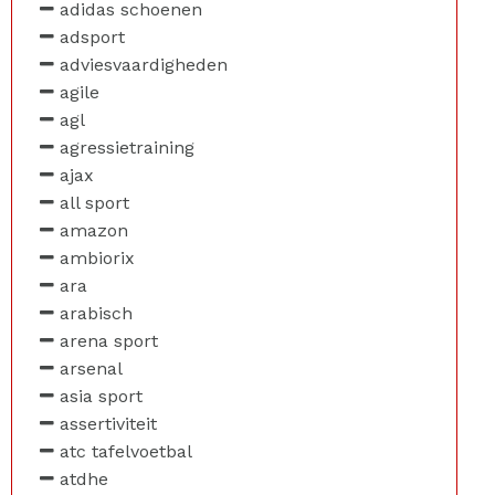
adidas schoenen
adsport
adviesvaardigheden
agile
agl
agressietraining
ajax
all sport
amazon
ambiorix
ara
arabisch
arena sport
arsenal
asia sport
assertiviteit
atc tafelvoetbal
atdhe