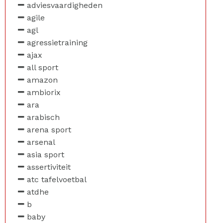
adviesvaardigheden
agile
agl
agressietraining
ajax
all sport
amazon
ambiorix
ara
arabisch
arena sport
arsenal
asia sport
assertiviteit
atc tafelvoetbal
atdhe
b
baby