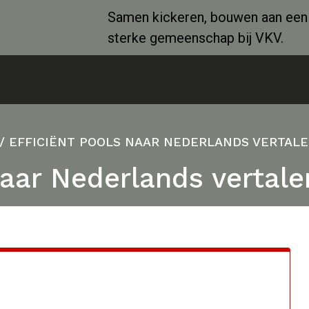
Samen kickeren, bouwen aan een
sterke gemeenschap bij VKV.
/
EFFICIËNT POOLS NAAR NEDERLANDS VERTALEN
naar Nederlands vertale