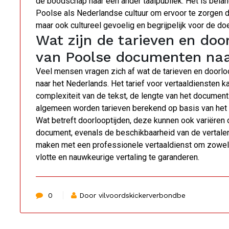
de boodschap naar een ander taalpubliek. Het is belan
Poolse als Nederlandse cultuur om ervoor te zorgen dat
maar ook cultureel gevoelig en begrijpelijk voor de do
Wat zijn de tarieven en door
van Poolse documenten naa
Veel mensen vragen zich af wat de tarieven en doorlo
naar het Nederlands. Het tarief voor vertaaldiensten k
complexiteit van de tekst, de lengte van het documen
algemeen worden tarieven berekend op basis van het a
Wat betreft doorlooptijden, deze kunnen ook variëren
document, evenals de beschikbaarheid van de vertaler
maken met een professionele vertaaldienst om zowel h
vlotte en nauwkeurige vertaling te garanderen.
0
Door vilvoordskickerverbondbe