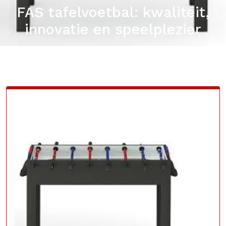
FAS tafelvoetbal: kwaliteit,
innovatie en speelplezier