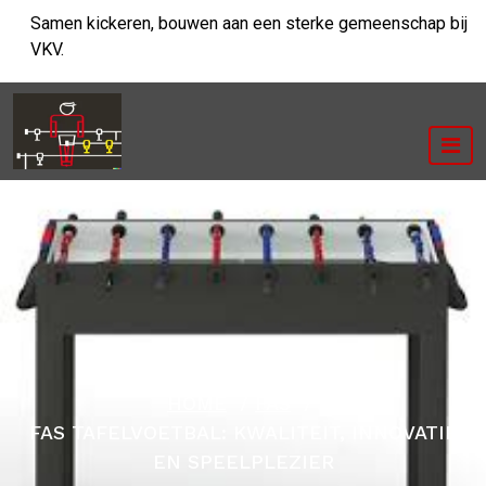
Ga
Samen kickeren, bouwen aan een sterke gemeenschap bij
naar
VKV.
de
inhoud
HOME
/
FAS
/
FAS TAFELVOETBAL: KWALITEIT, INNOVATIE
EN SPEELPLEZIER