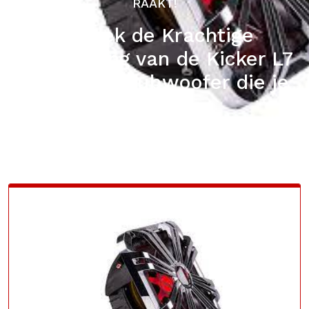
RAAKT!
Ontdek de Krachtige
Baservaring van de Kicker L7
2020: Een Subwoofer die je
Raakt!