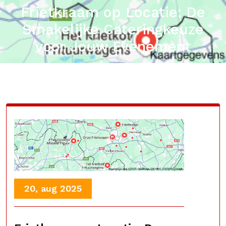
Frietkraam op Locatie: De
Smakelijke Cateringkeuze
voor Jouw Evenement
20, aug 2025