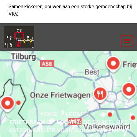
Ga
Samen kickeren, bouwen aan een sterke gemeenschap bij
naar
VKV.
de
inhoud
HOME
/
LOCATIE
/
FRIETKRAAM OP LOCATIE: DE SMAKELIJKE
CATERINGKEUZE VOOR JOUW EVENEMENT