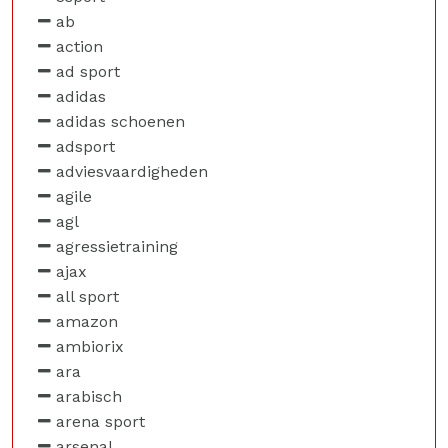
ab
action
ad sport
adidas
adidas schoenen
adsport
adviesvaardigheden
agile
agl
agressietraining
ajax
all sport
amazon
ambiorix
ara
arabisch
arena sport
arsenal