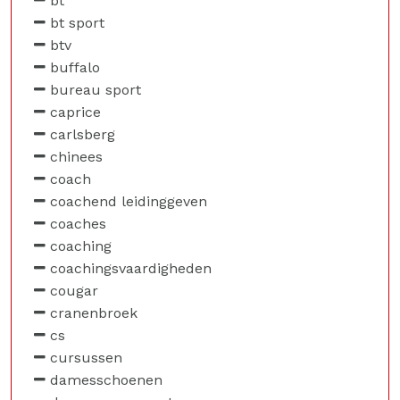
bt
bt sport
btv
buffalo
bureau sport
caprice
carlsberg
chinees
coach
coachend leidinggeven
coaches
coaching
coachingsvaardigheden
cougar
cranenbroek
cs
cursussen
damesschoenen