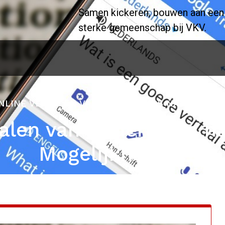
Samen kickeren, bouwen aan een
sterke gemeenschap bij VKV.
NLINE VERTALEN VAN NEDERLANDS NAAR FRANS
alen van Nederlands n
Mogelijkheden!