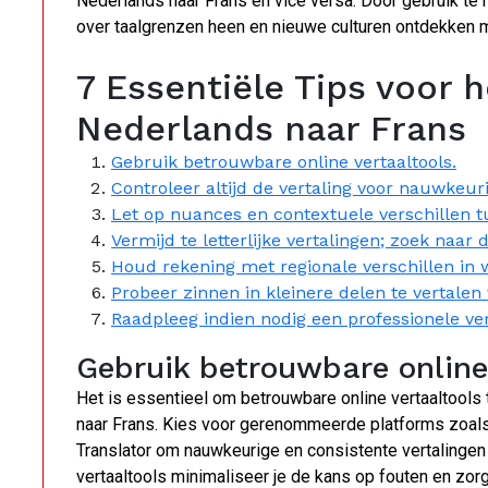
Nederlands naar Frans en vice versa. Door gebruik te
over taalgrenzen heen en nieuwe culturen ontdekken m
7 Essentiële Tips voor 
Nederlands naar Frans
Gebruik betrouwbare online vertaaltools.
Controleer altijd de vertaling voor nauwkeur
Let op nuances en contextuele verschillen t
Vermijd te letterlijke vertalingen; zoek naar 
Houd rekening met regionale verschillen in 
Probeer zinnen in kleinere delen te vertalen 
Raadpleeg indien nodig een professionele ve
Gebruik betrouwbare online 
Het is essentieel om betrouwbare online vertaaltools 
naar Frans. Kies voor gerenommeerde platforms zoals
Translator om nauwkeurige en consistente vertalingen
vertaaltools minimaliseer je de kans op fouten en zor