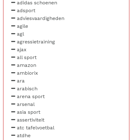
adidas schoenen
adsport
adviesvaardigheden
agile
agl
agressietraining
ajax
all sport
amazon
ambiorix
ara
arabisch
arena sport
arsenal
asia sport
assertiviteit
atc tafelvoetbal
atdhe