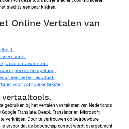
 maken van deze tools kun je efficiënt communiceren
et slechts een paar klikken.
het Online Vertalen van
igheid.
ussen talen.
de juiste equivalenten.
woordgebruik en spelling.
voor een beter resultaat.
rtaler voor complexe teksten.
vertaaltools.
te gebruiken bij het vertalen van teksten van Nederlands
 Google Translate, DeepL Translator en Microsoft
 te verkrijgen. Door te vertrouwen op betrouwbare
g je ervoor dat de boodschap correct wordt overgebracht