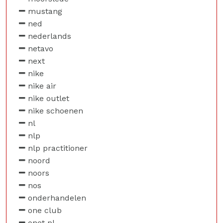
mustang
ned
nederlands
netavo
next
nike
nike air
nike outlet
nike schoenen
nl
nlp
nlp practitioner
noord
noors
nos
onderhandelen
one club
onet pl