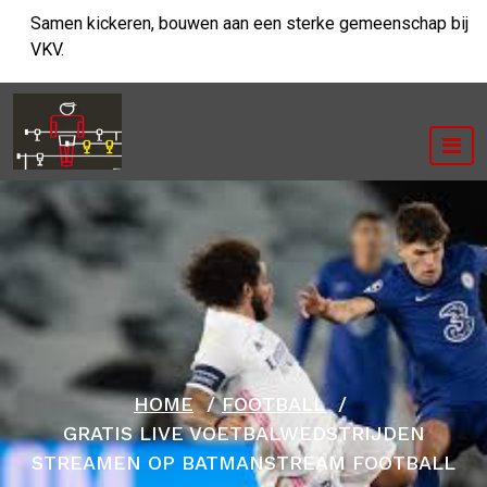
Ga
Samen kickeren, bouwen aan een sterke gemeenschap bij
naar
VKV.
de
inhoud
HOME
/
FOOTBALL
/
GRATIS LIVE VOETBALWEDSTRIJDEN
STREAMEN OP BATMANSTREAM FOOTBALL