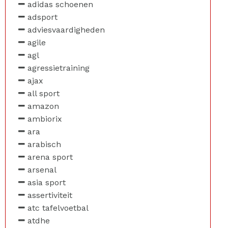
adidas schoenen
adsport
adviesvaardigheden
agile
agl
agressietraining
ajax
all sport
amazon
ambiorix
ara
arabisch
arena sport
arsenal
asia sport
assertiviteit
atc tafelvoetbal
atdhe