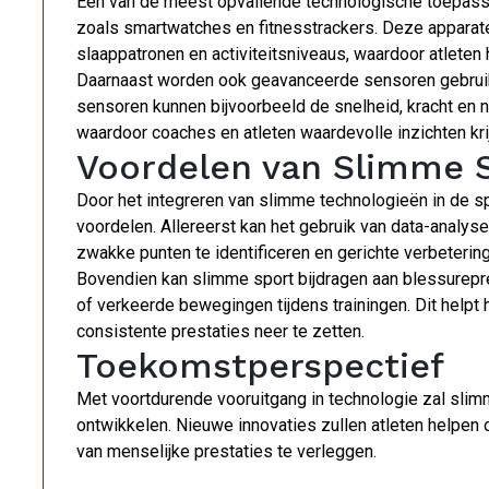
Een van de meest opvallende technologische toepassi
zoals smartwatches en fitnesstrackers. Deze apparaten
slaappatronen en activiteitsniveaus, waardoor atleten
Daarnaast worden ook geavanceerde sensoren gebruikt i
sensoren kunnen bijvoorbeeld de snelheid, kracht en 
waardoor coaches en atleten waardevolle inzichten kri
Voordelen van Slimme 
Door het integreren van slimme technologieën in de sp
voordelen. Allereerst kan het gebruik van data-analys
zwakke punten te identificeren en gerichte verbeterin
Bovendien kan slimme sport bijdragen aan blessurepr
of verkeerde bewegingen tijdens trainingen. Dit helpt 
consistente prestaties neer te zetten.
Toekomstperspectief
Met voortdurende vooruitgang in technologie zal slimm
ontwikkelen. Nieuwe innovaties zullen atleten helpen 
van menselijke prestaties te verleggen.