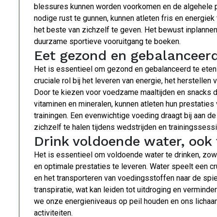
blessures kunnen worden voorkomen en de algehele pr
nodige rust te gunnen, kunnen atleten fris en energie
het beste van zichzelf te geven. Het bewust inplanne
duurzame sportieve vooruitgang te boeken.
Eet gezond en gebalanceerd
Het is essentieel om gezond en gebalanceerd te eten 
cruciale rol bij het leveren van energie, het herstell
Door te kiezen voor voedzame maaltijden en snacks die
vitaminen en mineralen, kunnen atleten hun prestaties 
trainingen. Een evenwichtige voeding draagt bij aan de
zichzelf te halen tijdens wedstrijden en trainingssess
Drink voldoende water, ook 
Het is essentieel om voldoende water te drinken, zowe
en optimale prestaties te leveren. Water speelt een cr
en het transporteren van voedingsstoffen naar de spie
transpiratie, wat kan leiden tot uitdroging en vermind
we onze energieniveaus op peil houden en ons lichaam 
activiteiten.