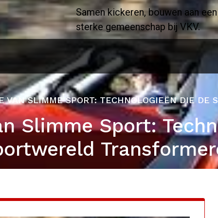
Samen kickeren, bouwen aan een
sterke gemeenschap bij VKV.
E VAN SLIMME SPORT: TECHNOLOGIEËN DIE D
an Slimme Sport: Techn
portwereld Transformer