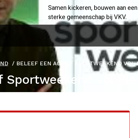
Samen kickeren, bouwen aan een
sterke gemeenschap bij VKV.
END
/
BELEEF EEN ACTIEF SPORTWEEKEND VOL 
f Sportweekend vol Ple