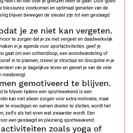
ig heeft en niet over je grenzen heen te gaan. Door goed
n je blessures voorkomen en optimaal genieten van de
eilig blijven bewegen de sleutel zijn tot een geslaagd
dat je ze niet kan vergeten.
voor te zorgen dat je ze niet vergeet en daadwerkelijk
e maken in je agenda voor sportactiviteiten, geef je
et nu gaat om een ochtendloop, een avondwandeling of
af in te plannen, creëer je structuur en discipline in je
erdeel van je dagelijkse leven en geniet je van de vele
h meebrengt.
en gemotiveerd te blijven.
te blijven tijdens een sportweekend is een
din kan niet alleen zorgen voor extra motivatie, maar
aan te moedigen en samen doelen te stellen, wordt het
en, zelfs als het even wat zwaarder wordt. Een
voor een geslaagd en plezierig sportweekend.
ctiviteiten zoals yoga of