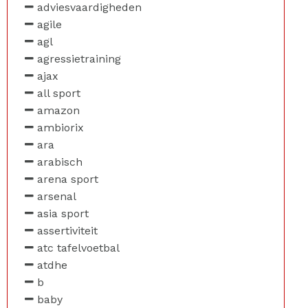
adviesvaardigheden
agile
agl
agressietraining
ajax
all sport
amazon
ambiorix
ara
arabisch
arena sport
arsenal
asia sport
assertiviteit
atc tafelvoetbal
atdhe
b
baby