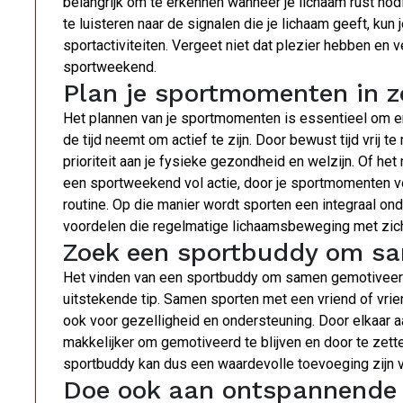
belangrijk om te erkennen wanneer je lichaam rust nod
te luisteren naar de signalen die je lichaam geeft, ku
sportactiviteiten. Vergeet niet dat plezier hebben en v
sportweekend.
Plan je sportmomenten in zo
Het plannen van je sportmomenten is essentieel om er
de tijd neemt om actief te zijn. Door bewust tijd vrij t
prioriteit aan je fysieke gezondheid en welzijn. Of h
een sportweekend vol actie, door je sportmomenten voor
routine. Op die manier wordt sporten een integraal ond
voordelen die regelmatige lichaamsbeweging met zic
Zoek een sportbuddy om sam
Het vinden van een sportbuddy om samen gemotiveerd 
uitstekende tip. Samen sporten met een vriend of vrien
ook voor gezelligheid en ondersteuning. Door elkaar 
makkelijker om gemotiveerd te blijven en door te zett
sportbuddy kan dus een waardevolle toevoeging zijn 
Doe ook aan ontspannende a