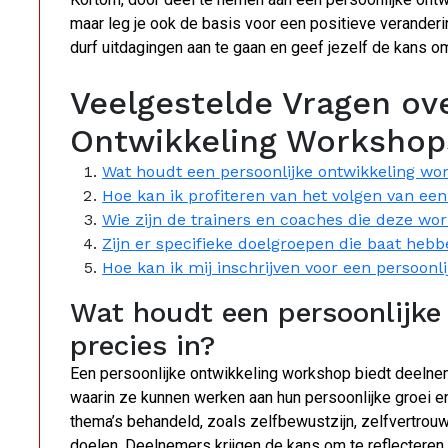
maar leg je ook de basis voor een positieve veranderin
durf uitdagingen aan te gaan en geef jezelf de kans om
Veelgestelde Vragen ove
Ontwikkeling Workshops
Wat houdt een persoonlijke ontwikkeling wor
Hoe kan ik profiteren van het volgen van ee
Wie zijn de trainers en coaches die deze wo
Zijn er specifieke doelgroepen die baat hebb
Hoe kan ik mij inschrijven voor een persoonl
Wat houdt een persoonlijke
precies in?
Een persoonlijke ontwikkeling workshop biedt deelne
waarin ze kunnen werken aan hun persoonlijke groei e
thema’s behandeld, zoals zelfbewustzijn, zelfvertrou
doelen. Deelnemers krijgen de kans om te reflecteren o