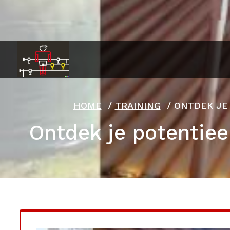
Ga
naar
de
inhoud
HOME
/
TRAINING
/
ONTDEK JE
Ontdek je potentiee