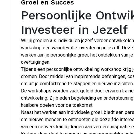
Groei en Succes
Persoonlijke Ontwi
Investeer in Jezelf
Wil jij groeien als individu en jezelf verder ontwikkel
workshop een waardevolle investering in jezelf. Dez
werken aan je persoonlijke groei, het ontdekken van 
overtuigingen.
Tijdens een persoonlijke ontwikkeling workshop krijg j
dromen. Door middel van inspirerende oefeningen, coa
om uit je comfortzone te stappen en nieuwe inzichten
De workshops worden vaak geleid door ervaren trainer
ontwikkeling. Zij bieden begeleiding en ondersteuning 
haalbare doelen voor de toekomst.
Naast het werken aan individuele groei, biedt een pe
om nieuwe mensen te ontmoeten die dezelfde interes
van een netwerk kan bijdragen aan verdere inspiratie e
Kortom, door deel te nemen aan een persoonlijke ontwik