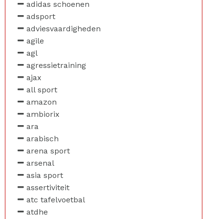
adidas schoenen
adsport
adviesvaardigheden
agile
agl
agressietraining
ajax
all sport
amazon
ambiorix
ara
arabisch
arena sport
arsenal
asia sport
assertiviteit
atc tafelvoetbal
atdhe