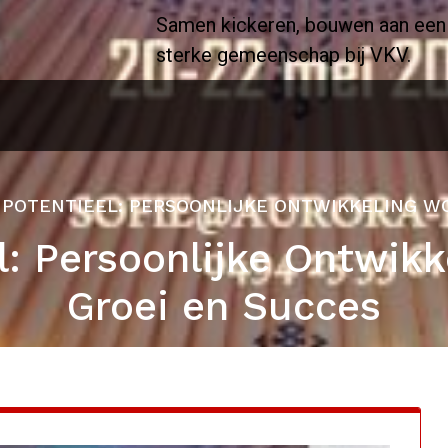
Samen kickeren, bouwen aan een
sterke gemeenschap bij VKV.
 POTENTIEEL: PERSOONLIJKE ONTWIKKELING W
l: Persoonlijke Ontwik
Groei en Succes