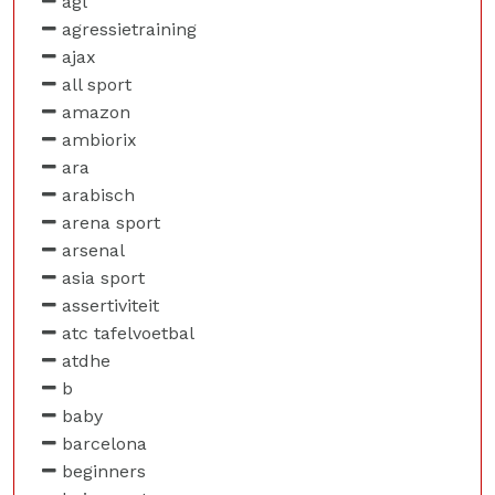
agl
agressietraining
ajax
all sport
amazon
ambiorix
ara
arabisch
arena sport
arsenal
asia sport
assertiviteit
atc tafelvoetbal
atdhe
b
baby
barcelona
beginners