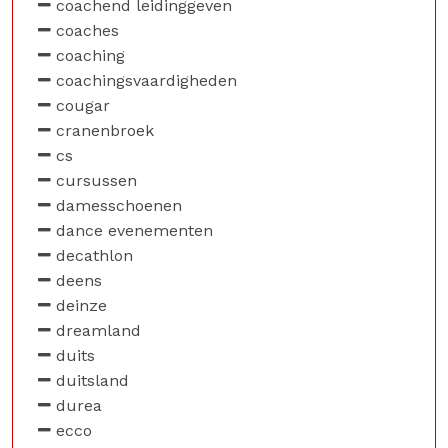
coachend leidinggeven
coaches
coaching
coachingsvaardigheden
cougar
cranenbroek
cs
cursussen
damesschoenen
dance evenementen
decathlon
deens
deinze
dreamland
duits
duitsland
durea
ecco