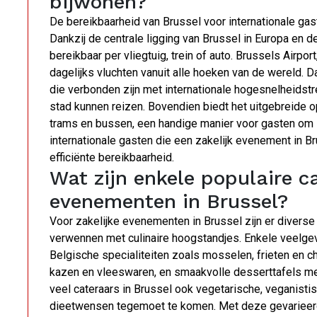
bijwonen?
De bereikbaarheid van Brussel voor internationale gas
Dankzij de centrale ligging van Brussel in Europa en d
bereikbaar per vliegtuig, trein of auto. Brussels Airpo
dagelijks vluchten vanuit alle hoeken van de wereld. D
die verbonden zijn met internationale hogesnelheidst
stad kunnen reizen. Bovendien biedt het uitgebreide 
trams en bussen, een handige manier voor gasten om z
internationale gasten die een zakelijk evenement in B
efficiënte bereikbaarheid.
Wat zijn enkele populaire ca
evenementen in Brussel?
Voor zakelijke evenementen in Brussel zijn er diverse
verwennen met culinaire hoogstandjes. Enkele veelgev
Belgische specialiteiten zoals mosselen, frieten en c
kazen en vleeswaren, en smaakvolle desserttafels met
veel cateraars in Brussel ook vegetarische, veganisti
dieetwensen tegemoet te komen. Met deze gevarieerd