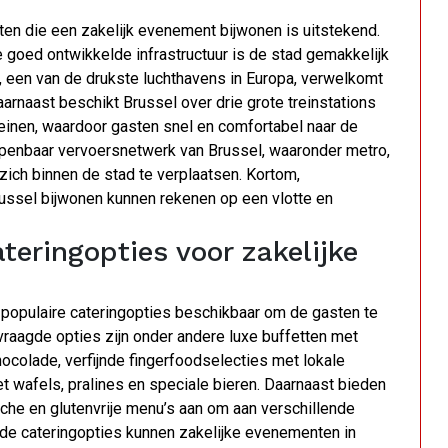
ten die een zakelijk evenement bijwonen is uitstekend.
e goed ontwikkelde infrastructuur is de stad gemakkelijk
rt, een van de drukste luchthavens in Europa, verwelkomt
aarnaast beschikt Brussel over drie grote treinstations
reinen, waardoor gasten snel en comfortabel naar de
openbaar vervoersnetwerk van Brussel, waaronder metro,
ich binnen de stad te verplaatsen. Kortom,
russel bijwonen kunnen rekenen op een vlotte en
teringopties voor zakelijke
 populaire cateringopties beschikbaar om de gasten te
raagde opties zijn onder andere luxe buffetten met
hocolade, verfijnde fingerfoodselecties met lokale
 wafels, pralines en speciale bieren. Daarnaast bieden
sche en glutenvrije menu’s aan om aan verschillende
e cateringopties kunnen zakelijke evenementen in