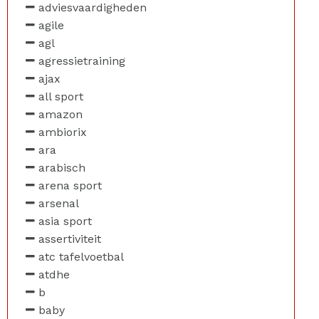
adviesvaardigheden
agile
agl
agressietraining
ajax
all sport
amazon
ambiorix
ara
arabisch
arena sport
arsenal
asia sport
assertiviteit
atc tafelvoetbal
atdhe
b
baby