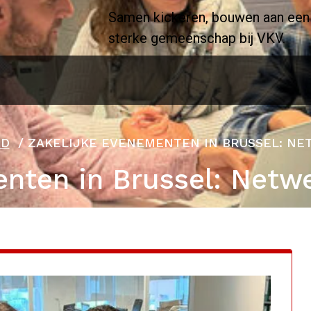
Samen kickeren, bouwen aan een
sterke gemeenschap bij VKV.
ED
/
ZAKELIJKE EVENEMENTEN IN BRUSSEL: NE
nten in Brussel: Netwe