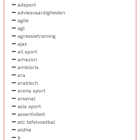
adsport
adviesvaardigheden
agile
agl
agressietraining
ajax
all sport
amazon
ambiorix
ara
arabisch
arena sport
arsenal
asia sport
assertiviteit
atc tafelvoetbal
atdhe
b