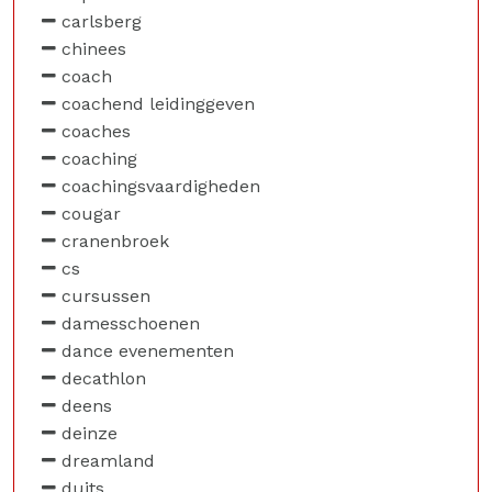
carlsberg
chinees
coach
coachend leidinggeven
coaches
coaching
coachingsvaardigheden
cougar
cranenbroek
cs
cursussen
damesschoenen
dance evenementen
decathlon
deens
deinze
dreamland
duits