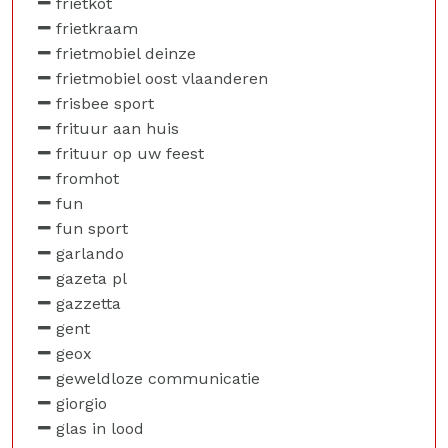
frietkot
frietkraam
frietmobiel deinze
frietmobiel oost vlaanderen
frisbee sport
frituur aan huis
frituur op uw feest
fromhot
fun
fun sport
garlando
gazeta pl
gazzetta
gent
geox
geweldloze communicatie
giorgio
glas in lood