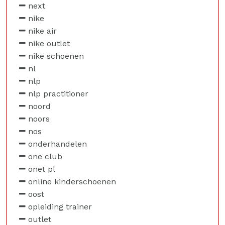
next
nike
nike air
nike outlet
nike schoenen
nl
nlp
nlp practitioner
noord
noors
nos
onderhandelen
one club
onet pl
online kinderschoenen
oost
opleiding trainer
outlet