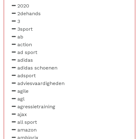
2020
2dehands
3
3sport
ab
action
ad sport
adidas
adidas schoenen
adsport
adviesvaardigheden
agile
agl
agressietraining
ajax
all sport
amazon
ambiorix