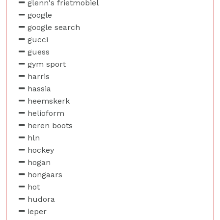
glenn's frietmobiel
google
google search
gucci
guess
gym sport
harris
hassia
heemskerk
helioform
heren boots
hln
hockey
hogan
hongaars
hot
hudora
ieper