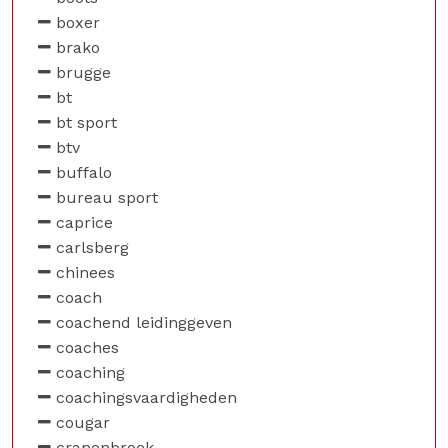
boxer
brako
brugge
bt
bt sport
btv
buffalo
bureau sport
caprice
carlsberg
chinees
coach
coachend leidinggeven
coaches
coaching
coachingsvaardigheden
cougar
cranenbroek