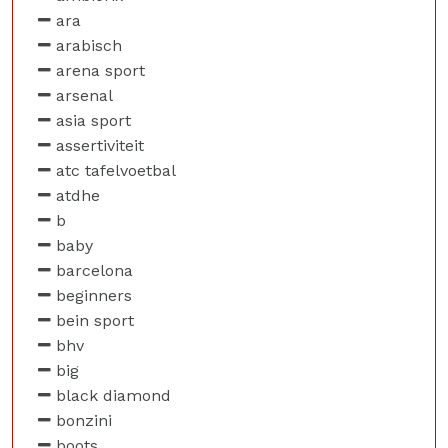
ara
arabisch
arena sport
arsenal
asia sport
assertiviteit
atc tafelvoetbal
atdhe
b
baby
barcelona
beginners
bein sport
bhv
big
black diamond
bonzini
boots