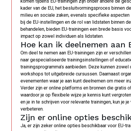
komen tijdens EU-trainingen zijn onder andere de gesch
kader van de EU, het besluitvormingsproces binnen de
milieu en sociale zaken, evenals specifieke aspecten 
bij de EU-instellingen en de rol van lidstaten binnen
behandelen, bieden EU-trainingen een brede basis voo
impact op zowel individuen als lidstaten.
Hoe kan ik deelnemen aan 
Om deel te nemen aan EU-trainingen zijn er verschille
naar gespecialiseerde trainingsinstellingen of educat
trainingsprogramma’s aanbieden. Deze kunnen zowel onl
workshops tot uitgebreide cursussen. Daarnaast organi
evenementen waar je aan kunt deelnemen om meer inzic
Verder zijn er online platforms en bronnen die gratis
waardoor je op flexibele wijze je kennis kunt vergrot
en je in te schrijven voor relevante trainingen, kun je 
verbeteren.
Zijn er online opties besch
Ja, er zijn zeker online opties beschikbaar voor EU-tra