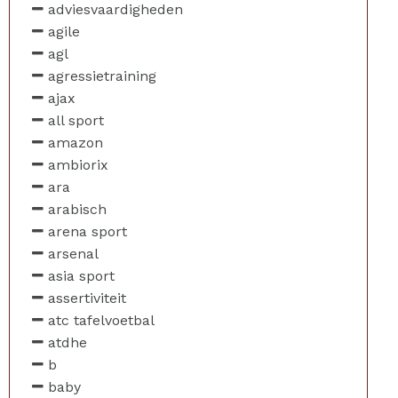
adviesvaardigheden
agile
agl
agressietraining
ajax
all sport
amazon
ambiorix
ara
arabisch
arena sport
arsenal
asia sport
assertiviteit
atc tafelvoetbal
atdhe
b
baby