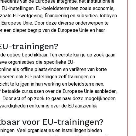
iedenis van de Europese integratie, het institutionele
 EU-instellingen, EU-beleidsterreinen zoals economie,
zoals EU-wetgeving, financiering en subsidies, lobbyen
 de Europese Unie. Door deze diverse onderwerpen te
r een dieper begrip van de Europese Unie en haar
EU-trainingen?
nde opties beschikbaar. Ten eerste kun je op zoek gaan
ieve organisaties die specifieke EU-
ine als offline plaatsvinden en variëren van korte
seren ook EU-instellingen zelf trainingen en
ht te krijgen in hun werking en beleidsterreinen.
 of betaalde cursussen over de Europese Unie aanbieden,
en. Door actief op zoek te gaan naar deze mogelijkheden
je vaardigheden en kennis over de EU aanzienlijk
ikbaar voor EU-trainingen?
iningen. Veel organisaties en instellingen bieden