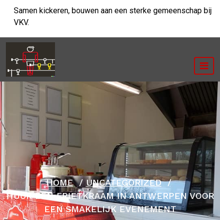
Ga
Samen kickeren, bouwen aan een sterke gemeenschap bij
naar
VKV.
de
inhoud
HOME
/
UNCATEGORIZED
/
HUUR EEN FRIETKRAAM IN ANTWERPEN VOOR
EEN SMAKELIJK EVENEMENT