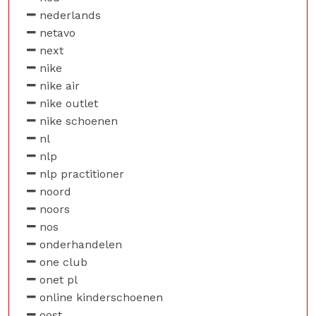
nederlands
netavo
next
nike
nike air
nike outlet
nike schoenen
nl
nlp
nlp practitioner
noord
noors
nos
onderhandelen
one club
onet pl
online kinderschoenen
oost