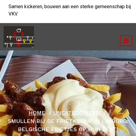
Ga
Samen kickeren, bouwen aan een sterke gemeenschap bij
naar
VKV.
de
inhoud
HOME
/
UNCATEGORIZED
/
SMULLEN BIJ DE FRIETKRAAM IN LIMBURG:
BELGISCHE FRIETJES OP HUN BEST!