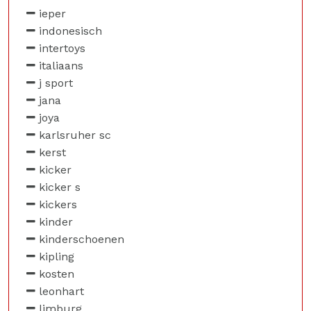
ieper
indonesisch
intertoys
italiaans
j sport
jana
joya
karlsruher sc
kerst
kicker
kicker s
kickers
kinder
kinderschoenen
kipling
kosten
leonhart
limburg