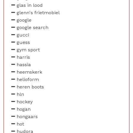
glas in lood
glenn's frietmobiel
google
google search
gucci
guess
gym sport
harris
hassia
heemskerk
helioform
heren boots
hln
hockey
hogan
hongaars
hot
hudora