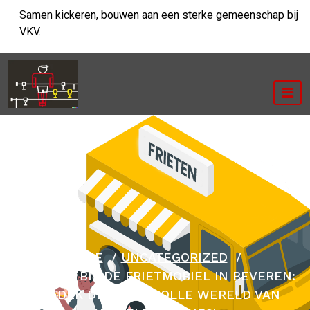
Ga
Samen kickeren, bouwen aan een sterke gemeenschap bij
naar
VKV.
de
inhoud
HOME
/
UNCATEGORIZED
/
SMULLEN BIJ DE FRIETMOBIEL IN BEVEREN:
ONTDEK DE SMAAKVOLLE WERELD VAN