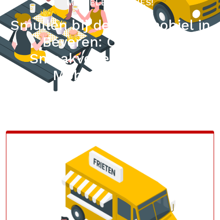
MOBIELE FRIETJES!
Smullen bij de Frietmobiel in
Beveren: Ontdek de
Smaakvolle Wereld van
Mobiele Frietjes!