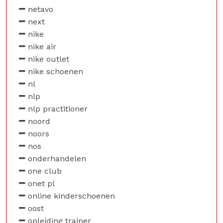
netavo
next
nike
nike air
nike outlet
nike schoenen
nl
nlp
nlp practitioner
noord
noors
nos
onderhandelen
one club
onet pl
online kinderschoenen
oost
opleiding trainer