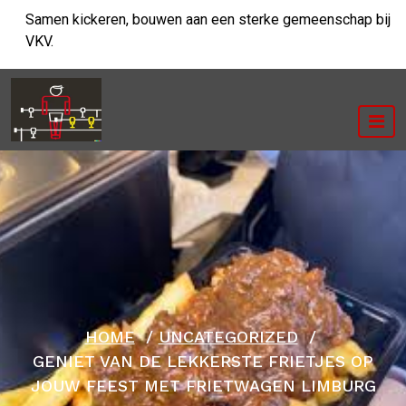
Ga
Samen kickeren, bouwen aan een sterke gemeenschap bij
naar
VKV.
de
inhoud
HOME
/
UNCATEGORIZED
/
GENIET VAN DE LEKKERSTE FRIETJES OP
JOUW FEEST MET FRIETWAGEN LIMBURG