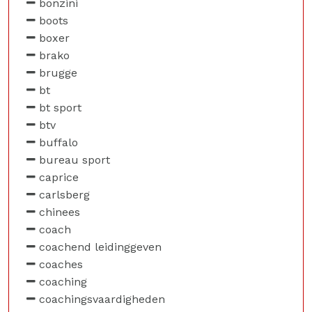
bonzini
boots
boxer
brako
brugge
bt
bt sport
btv
buffalo
bureau sport
caprice
carlsberg
chinees
coach
coachend leidinggeven
coaches
coaching
coachingsvaardigheden