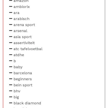
amazon
ambiorix
ara
arabisch
arena sport
arsenal
asia sport
assertiviteit
atc tafelvoetbal
atdhe
b
baby
barcelona
beginners
bein sport
bhv
big
black diamond