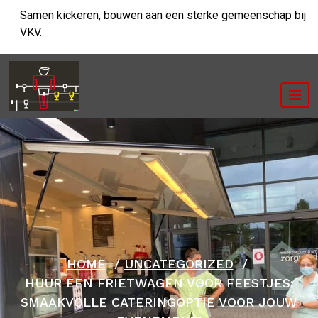
Ga
Samen kickeren, bouwen aan een sterke gemeenschap bij
naar
VKV.
de
inhoud
HOME
/
UNCATEGORIZED
/
HUUR EEN FRIETWAGEN VOOR FEESTJES:
SMAAKVOLLE CATERINGOPTIE VOOR JOUW