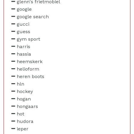
glenn's frietmobiel
google
google search
gucci
guess
gym sport
harris
hassia
heemskerk
helioform
heren boots
hln
hockey
hogan
hongaars
hot
hudora
ieper