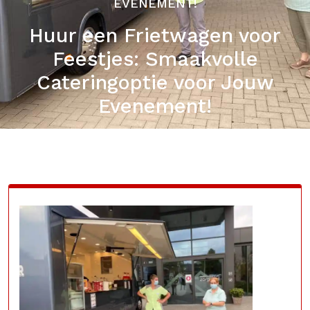
EVENEMENT!
Huur een Frietwagen voor
Feestjes: Smaakvolle
Cateringoptie voor Jouw
Evenement!