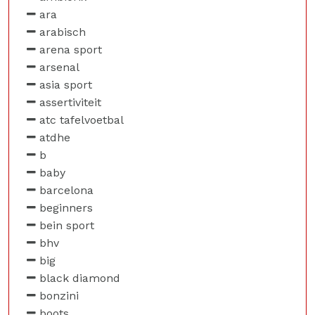
ara
arabisch
arena sport
arsenal
asia sport
assertiviteit
atc tafelvoetbal
atdhe
b
baby
barcelona
beginners
bein sport
bhv
big
black diamond
bonzini
boots