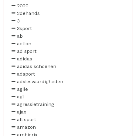
2020
2dehands
3
3sport
ab
action
ad sport
adidas
adidas schoenen
adsport
adviesvaardigheden
agile
agl
agressietraining
ajax
all sport
amazon
ambiorix