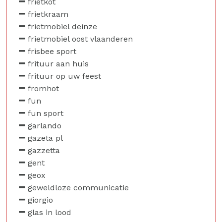
frietkot
frietkraam
frietmobiel deinze
frietmobiel oost vlaanderen
frisbee sport
frituur aan huis
frituur op uw feest
fromhot
fun
fun sport
garlando
gazeta pl
gazzetta
gent
geox
geweldloze communicatie
giorgio
glas in lood