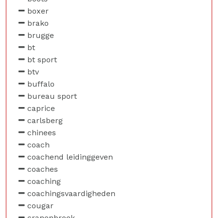
boxer
brako
brugge
bt
bt sport
btv
buffalo
bureau sport
caprice
carlsberg
chinees
coach
coachend leidinggeven
coaches
coaching
coachingsvaardigheden
cougar
cranenbroek