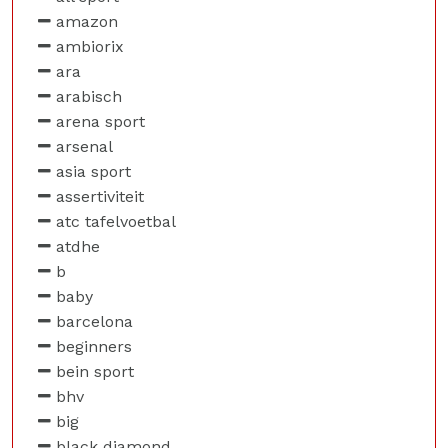
amazon
ambiorix
ara
arabisch
arena sport
arsenal
asia sport
assertiviteit
atc tafelvoetbal
atdhe
b
baby
barcelona
beginners
bein sport
bhv
big
black diamond