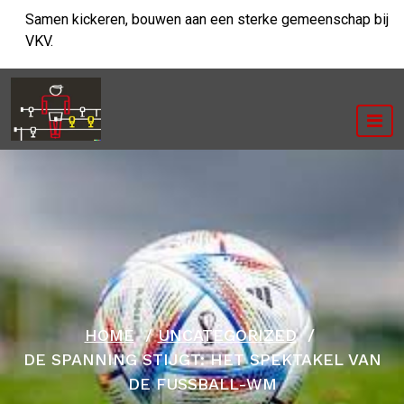
Ga
Samen kickeren, bouwen aan een sterke gemeenschap bij
naar
VKV.
de
inhoud
HOME
/
UNCATEGORIZED
/
DE SPANNING STIJGT: HET SPEKTAKEL VAN
DE FUSSBALL-WM