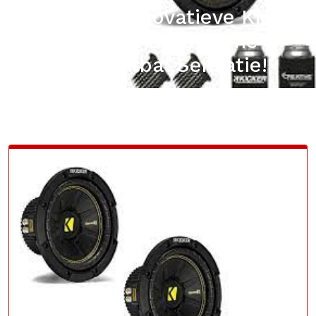
Ontdek de Innovatieve Kicker
cwcd84: De Ultieme
Tafelvoetbal Sensatie!