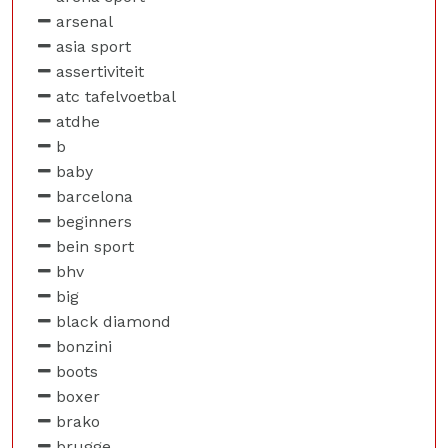
arsenal
asia sport
assertiviteit
atc tafelvoetbal
atdhe
b
baby
barcelona
beginners
bein sport
bhv
big
black diamond
bonzini
boots
boxer
brako
brugge