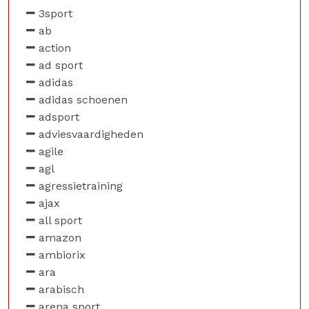
3sport
ab
action
ad sport
adidas
adidas schoenen
adsport
adviesvaardigheden
agile
agl
agressietraining
ajax
all sport
amazon
ambiorix
ara
arabisch
arena sport