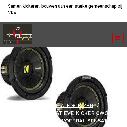
Ga
Samen kickeren, bouwen aan een sterke gemeenschap bij
naar
VKV.
de
inhoud
HOME
/
UNCATEGORIZED
/
ONTDEK DE INNOVATIEVE KICKER CWCD84:
DE ULTIEME TAFELVOETBAL SENSATIE!