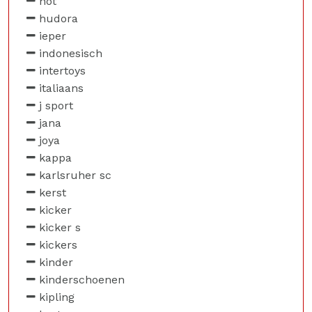
hot
hudora
ieper
indonesisch
intertoys
italiaans
j sport
jana
joya
kappa
karlsruher sc
kerst
kicker
kicker s
kickers
kinder
kinderschoenen
kipling