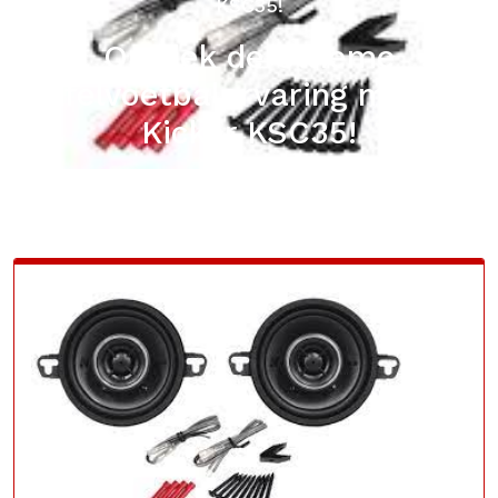
KSC35!
Ontdek de Ultieme
Tafelvoetbalervaring met de
Kicker KSC35!