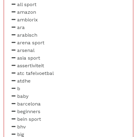
all sport
amazon
ambiorix
ara
arabisch
arena sport
arsenal
asia sport
assertiviteit
atc tafelvoetbal
atdhe
b
baby
barcelona
beginners
bein sport
bhv
big