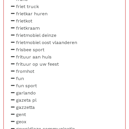
friet truck
frietkar huren
frietkot
frietkraam
frietmobiel deinze
frietmobiel oost vlaanderen
frisbee sport
frituur aan huis
frituur op uw feest
fromhot
fun
fun sport
garlando
gazeta pl
gazzetta
gent
geox
geweldloze communicatie