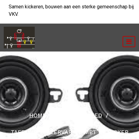
Ga
Samen kickeren, bouwen aan een sterke gemeenschap bij
naar
VKV.
de
inhoud
HOME
/
UNCATEGORIZED
/
ONTDEK DE ULTIEME
TAFELVOETBALERVARING MET DE KICKER