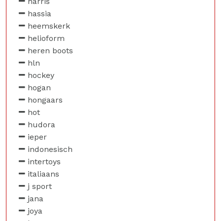
harris
hassia
heemskerk
helioform
heren boots
hln
hockey
hogan
hongaars
hot
hudora
ieper
indonesisch
intertoys
italiaans
j sport
jana
joya