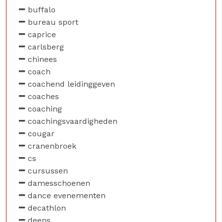
buffalo
bureau sport
caprice
carlsberg
chinees
coach
coachend leidinggeven
coaches
coaching
coachingsvaardigheden
cougar
cranenbroek
cs
cursussen
damesschoenen
dance evenementen
decathlon
deens