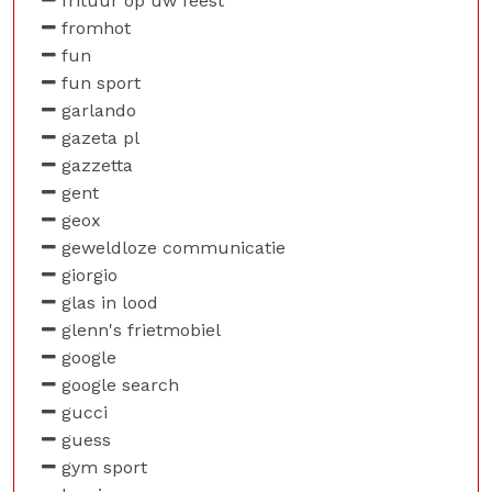
frituur op uw feest
fromhot
fun
fun sport
garlando
gazeta pl
gazzetta
gent
geox
geweldloze communicatie
giorgio
glas in lood
glenn's frietmobiel
google
google search
gucci
guess
gym sport