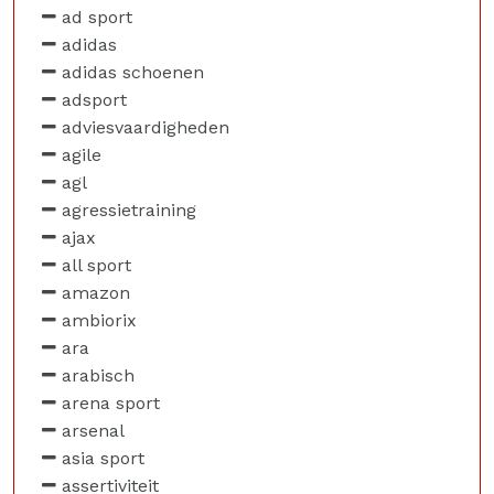
ad sport
adidas
adidas schoenen
adsport
adviesvaardigheden
agile
agl
agressietraining
ajax
all sport
amazon
ambiorix
ara
arabisch
arena sport
arsenal
asia sport
assertiviteit