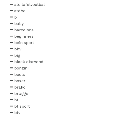
atc tafelvoetbal
atdhe
b
baby
barcelona
beginners
bein sport
bhv
big
black diamond
bonzini
boots
boxer
brako
brugge
bt
bt sport
btv