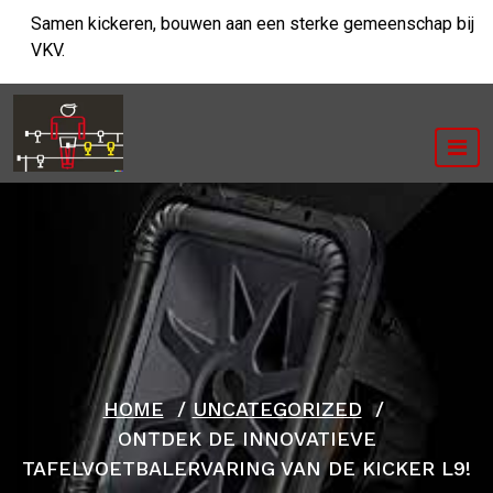
Ga
Samen kickeren, bouwen aan een sterke gemeenschap bij
naar
VKV.
de
inhoud
HOME
/
UNCATEGORIZED
/
ONTDEK DE INNOVATIEVE
TAFELVOETBALERVARING VAN DE KICKER L9!