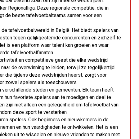
au dat bekend staat om zijn intense wedstrijden,
er Regionalliga. Deze regionale competitie, die in
engt de beste tafelvoetbalteams samen voor een
 de tafelvoetbalwereld in België. Het biedt spelers van
testen tegen gelijkgestemde concurrenten en zichzelf te
et is een platform waar talent kan groeien en waar
de tafelvoetbalfanaten.
rtiviteit en competitieve geest die elke wedstrijd
aar de overwinning te leiden, terwijl ze tegelijkertijd
r die tijdens deze wedstrijden heerst, zorgt voor
or zowel spelers als toeschouwers.
n verschillende steden en gemeenten. Elk team heeft
m hun favoriete spelers aan te moedigen en deel te
n zijn niet alleen een gelegenheid om tafelvoetbal van
ndom deze sport te versterken.
rvaren spelers. Ook beginners en nieuwkomers in de
nemen en hun vaardigheden te ontwikkelen. Het is een
nieken uit te wisselen en nieuwe vrienden te maken met