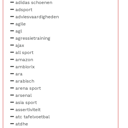
adidas schoenen
adsport
adviesvaardigheden
agile
agl
agressietraining
ajax
all sport
amazon
ambiorix
ara
arabisch
arena sport
arsenal
asia sport
assertiviteit
atc tafelvoetbal
atdhe