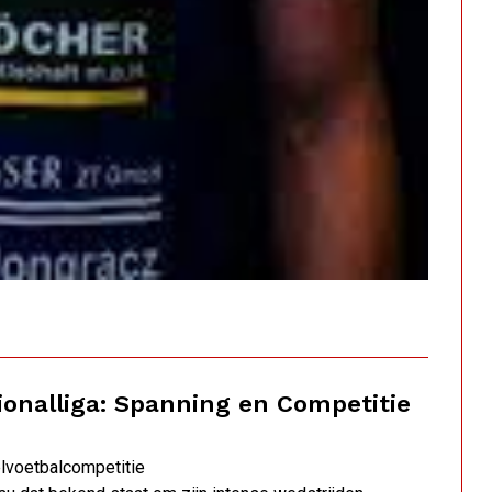
gionalliga: Spanning en Competitie
elvoetbalcompetitie