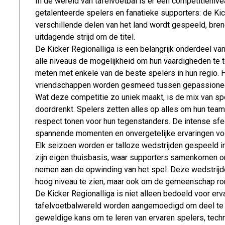
In de wereld van tafelvoetbal is er een competitienive
getalenteerde spelers en fanatieke supporters: de Kick
verschillende delen van het land wordt gespeeld, br
uitdagende strijd om de titel.
De Kicker Regionalliga is een belangrijk onderdeel van
alle niveaus de mogelijkheid om hun vaardigheden te 
meten met enkele van de beste spelers in hun regio. H
vriendschappen worden gesmeed tussen gepassioneer
Wat deze competitie zo uniek maakt, is de mix van spo
doordrenkt. Spelers zetten alles op alles om hun team n
respect tonen voor hun tegenstanders. De intense sfee
spannende momenten en onvergetelijke ervaringen vo
Elk seizoen worden er talloze wedstrijden gespeeld i
zijn eigen thuisbasis, waar supporters samenkomen o
nemen aan de opwinding van het spel. Deze wedstrijde
hoog niveau te zien, maar ook om de gemeenschap ro
De Kicker Regionalliga is niet alleen bedoeld voor e
tafelvoetbalwereld worden aangemoedigd om deel te 
geweldige kans om te leren van ervaren spelers, tech