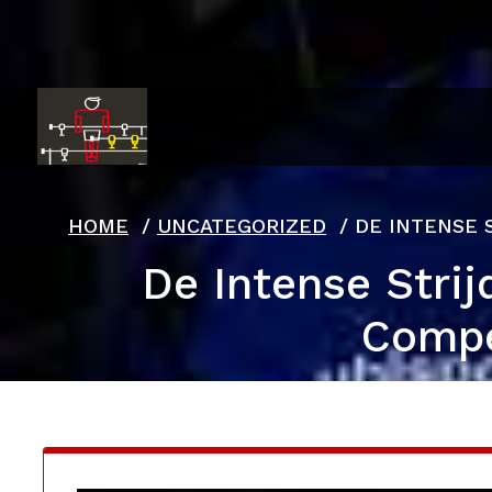
Ga
naar
de
inhoud
HOME
/
UNCATEGORIZED
/
DE INTENSE 
De Intense Strij
Compe