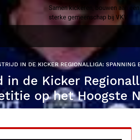
Samen kickeren, bouwen aan een
sterke gemeenschap bij VKV.
STRIJD IN DE KICKER REGIONALLIGA: SPANNING
d in de Kicker Regional
titie op het Hoogste N